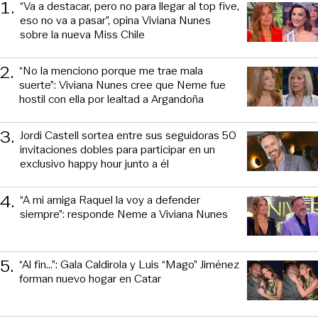
1
.
“Va a destacar, pero no para llegar al top five,
eso no va a pasar”, opina Viviana Nunes
sobre la nueva Miss Chile
2
.
“No la menciono porque me trae mala
suerte”: Viviana Nunes cree que Neme fue
hostil con ella por lealtad a Argandoña
3
.
Jordi Castell sortea entre sus seguidoras 50
invitaciones dobles para participar en un
exclusivo happy hour junto a él
4
.
“A mi amiga Raquel la voy a defender
siempre”: responde Neme a Viviana Nunes
5
.
“Al fin…”: Gala Caldirola y Luis “Mago” Jiménez
forman nuevo hogar en Catar