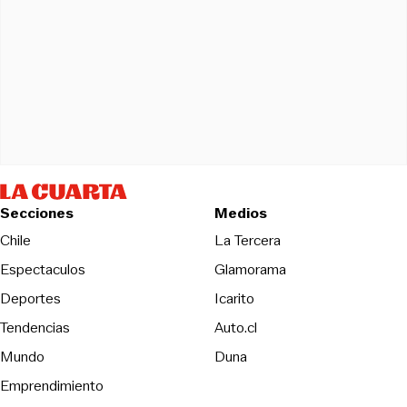
Secciones
Medios
Opens in new wind
Chile
La Tercera
Espectaculos
Glamorama
Opens in new window
Deportes
Icarito
Opens in new window
Tendencias
Auto.cl
Opens in new window
Mundo
Duna
Emprendimiento