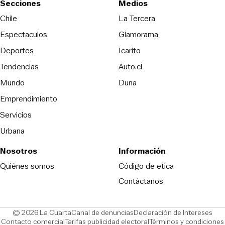
Secciones
Medios
Opens in new wind
Chile
La Tercera
Espectaculos
Glamorama
Opens in new window
Deportes
Icarito
Opens in new window
Tendencias
Auto.cl
Opens in new window
Mundo
Duna
Emprendimiento
Servicios
Urbana
Nosotros
Información
Opens in new
Quiénes somos
Código de etica
Contáctanos
Opens in new window
Ope
© 2026 La Cuarta
Canal de denuncias
Declaración de Intereses
Opens in new window
Opens in new window
Contacto comercial
Tarifas publicidad electoral
Términos y condiciones