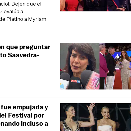
ncio!. Dejen que el
23 evalúa a
de Platino a Myriam
nen que preguntar
icto Saavedra-
 fue empujada y
del Festival por
onando incluso a