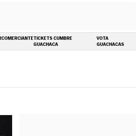
R
COMERCIANTE
TICKETS CUMBRE
VOTA
OPENS IN NEW WINDOW
OPEN
GUACHACA
GUACHACAS