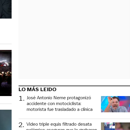
LO MÁS LEIDO
1
.
José Antonio Neme protagonizó
accidente con motociclista:
motorista fue trasladado a clínica
2
.
Video triple equis filtrado desata
polémica: aseguran que lo grabaron