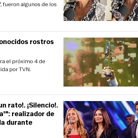
, fueron algunos de los
conocidos rostros
ra el próximo 4 de
tida por TVN.
 rato!. ¡Silencio!.
a'": realizador de
da durante