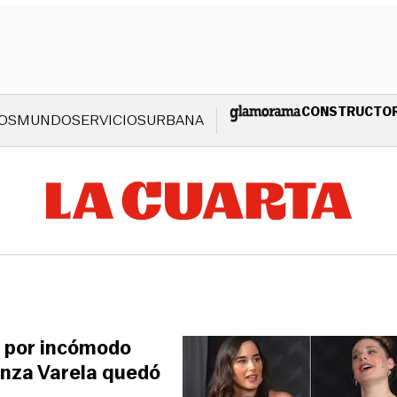
CONSTRUCTO
OS
MUNDO
SERVICIOS
URBANA
r por incómodo
anza Varela quedó