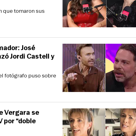
ón que tomaron sus
mador: José
ó Jordi Castell y
el fotógrafo puso sobre
te Vergara se
 por “doble