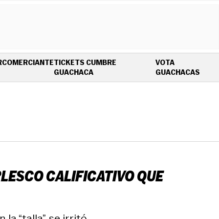
R
COMERCIANTE
TICKETS CUMBRE
VOTA
OPENS IN NEW WINDOW
OPEN
GUACHACA
GUACHACAS
URLESCO CALIFICATIVO QUE
“talla”, se irritó.