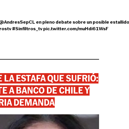
@AndresSepCL
en pleno debate sobre un posible estallid
trostv
#Sinfiltros_tv
pic.twitter.com/muHdi61WsF
 LA ESTAFA QUE SUFRIÓ:
 A BANCO DE CHILE Y
RIA DEMANDA