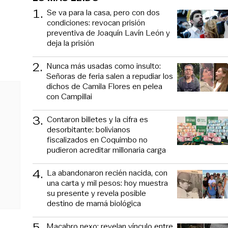
1
.
Se va para la casa, pero con dos
condiciones: revocan prisión
preventiva de Joaquín Lavín León y
deja la prisión
2
.
Nunca más usadas como insulto:
Señoras de feria salen a repudiar los
dichos de Camila Flores en pelea
con Campillai
3
.
Contaron billetes y la cifra es
desorbitante: bolivianos
fiscalizados en Coquimbo no
pudieron acreditar millonaria carga
4
.
La abandonaron recién nacida, con
una carta y mil pesos: hoy muestra
su presente y revela posible
destino de mamá biológica
5
.
Macabro nexo: revelan vínculo entre