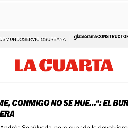
CONSTRUCTO
OS
MUNDO
SERVICIOS
URBANA
ME, CONMIGO NO SE HUE...“: EL B
RERA
drés Sepúlveda, pero cuando le devolvieron la 