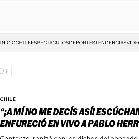
INICIO
CHILE
ESPECTÁCULOS
DEPORTES
TENDENCIAS
VIDE
CHILE
“¡A MÍ NO ME DECÍS ASÍ! ESCÚCHA
ENFURECIÓ EN VIVO A PABLO HER
Cantante ironizó con los dichos del abogado An