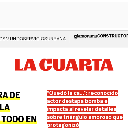
CONSTRUCTO
OS
MUNDO
SERVICIOS
URBANA
RA DE
“Quedó la ca...”: reconocido
actor destapa bomba e
OLA
impacta al revelar detalles
 TODO EN
sobre triángulo amoroso que
protagonizó