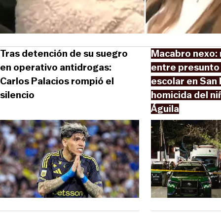
Tras detención de su suegro
Macabro nexo: 
en operativo antidrogas:
entre presunto
Carlos Palacios rompió el
escolar en San
silencio
homicida del ni
Águila