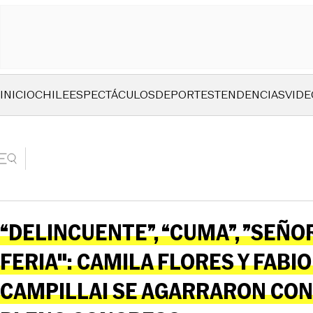
INICIO
CHILE
ESPECTÁCULOS
DEPORTES
TENDENCIAS
VIDE
“DELINCUENTE”, “CUMA”, ”SEÑO
FERIA": CAMILA FLORES Y FABI
CAMPILLAI SE AGARRARON CON