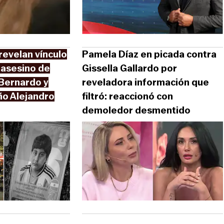
revelan vínculo
Pamela Díaz en picada contra
 asesino de
Gissella Gallardo por
 Bernardo y
reveladora información que
ño Alejandro
filtró: reaccionó con
demoledor desmentido