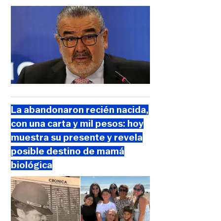
La abandonaron recién nacida,
con una carta y mil pesos: hoy
muestra su presente y revela
posible destino de mamá
biológica