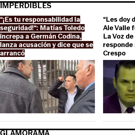
IMPERDIBLES
“¡Es tu responsabilidad la
“Les doy d
seguridad!“: Matías Toledo
Ale Valle
increpa a Germán Codina,
La Voz de
lanza acusación y dice que se
responde 
arrancó
Crespo
GLAMORAMA