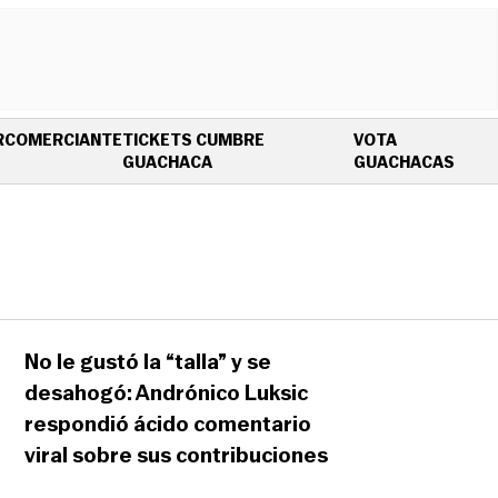
R
COMERCIANTE
TICKETS CUMBRE
VOTA
OPENS IN NEW WINDOW
OPEN
GUACHACA
GUACHACAS
No le gustó la “talla” y se
desahogó: Andrónico Luksic
respondió ácido comentario
viral sobre sus contribuciones