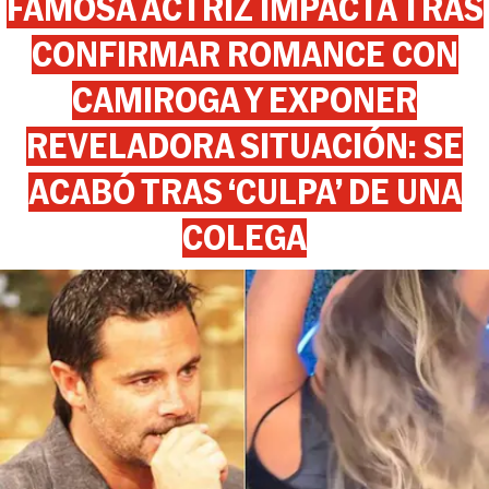
FAMOSA ACTRIZ IMPACTA TRAS
CONFIRMAR ROMANCE CON
CAMIROGA Y EXPONER
REVELADORA SITUACIÓN: SE
ACABÓ TRAS ‘CULPA’ DE UNA
COLEGA