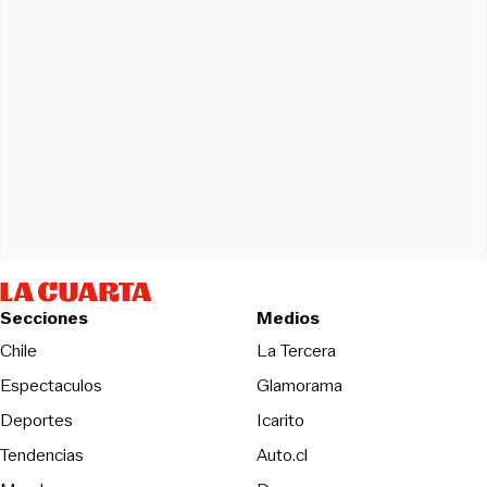
Secciones
Medios
Opens in new wind
Chile
La Tercera
Espectaculos
Glamorama
Opens in new window
Deportes
Icarito
Opens in new window
Tendencias
Auto.cl