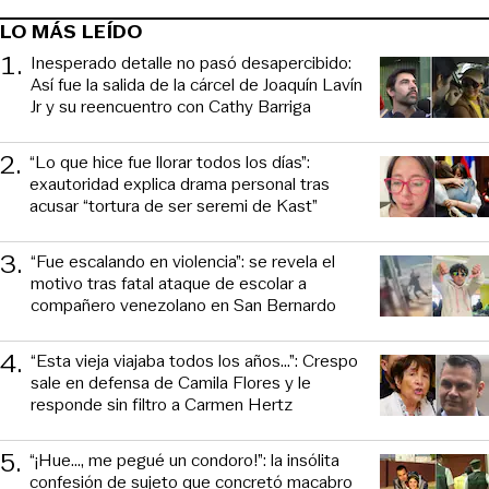
LO MÁS LEÍDO
1
.
Inesperado detalle no pasó desapercibido:
Así fue la salida de la cárcel de Joaquín Lavín
Jr y su reencuentro con Cathy Barriga
2
.
“Lo que hice fue llorar todos los días”:
exautoridad explica drama personal tras
acusar “tortura de ser seremi de Kast”
3
.
“Fue escalando en violencia”: se revela el
motivo tras fatal ataque de escolar a
compañero venezolano en San Bernardo
4
.
“Esta vieja viajaba todos los años...”: Crespo
sale en defensa de Camila Flores y le
responde sin filtro a Carmen Hertz
5
.
“¡Hue..., me pegué un condoro!”: la insólita
confesión de sujeto que concretó macabro