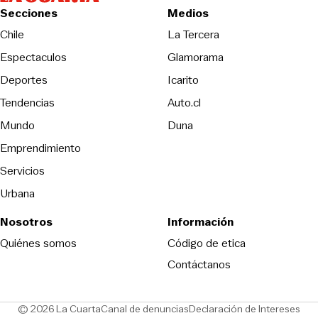
Secciones
Medios
Opens in new wind
Chile
La Tercera
Espectaculos
Glamorama
Opens in new window
Deportes
Icarito
Opens in new window
Tendencias
Auto.cl
Opens in new window
Mundo
Duna
Emprendimiento
Servicios
Urbana
Nosotros
Información
Opens in new
Quiénes somos
Código de etica
Contáctanos
Opens in new window
Ope
© 2026 La Cuarta
Canal de denuncias
Declaración de Intereses