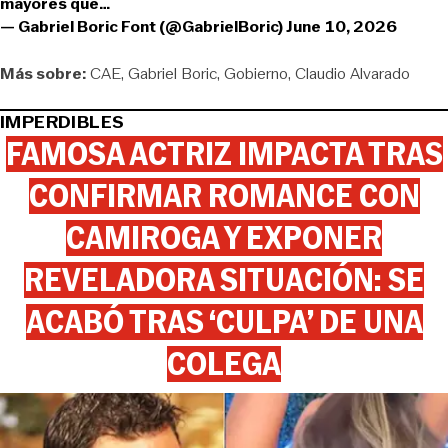
mayores que…
— Gabriel Boric Font (@GabrielBoric)
June 10, 2026
Más sobre:
CAE
Gabriel Boric
Gobierno
Claudio Alvarado
IMPERDIBLES
FAMOSA ACTRIZ IMPACTA TRAS
CONFIRMAR ROMANCE CON
CAMIROGA Y EXPONER
REVELADORA SITUACIÓN: SE
ACABÓ TRAS ‘CULPA’ DE UNA
COLEGA