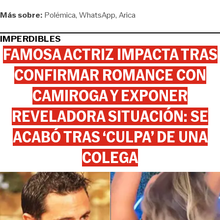
Más sobre:
Polémica
WhatsApp
Arica
IMPERDIBLES
FAMOSA ACTRIZ IMPACTA TRAS
CONFIRMAR ROMANCE CON
CAMIROGA Y EXPONER
REVELADORA SITUACIÓN: SE
ACABÓ TRAS ‘CULPA’ DE UNA
COLEGA