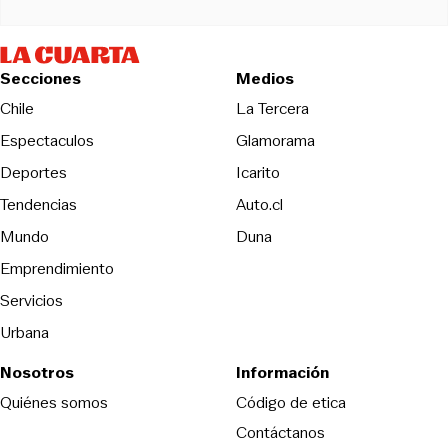
Secciones
Medios
Opens in new wind
Chile
La Tercera
Espectaculos
Glamorama
Opens in new window
Deportes
Icarito
Opens in new window
Tendencias
Auto.cl
Opens in new window
Mundo
Duna
Emprendimiento
Servicios
Urbana
Nosotros
Información
Opens in new
Quiénes somos
Código de etica
Contáctanos