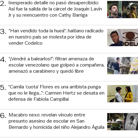
2
.
Inesperado detalle no pasó desapercibido:
Así fue la salida de la cárcel de Joaquín Lavín
Jr y su reencuentro con Cathy Barriga
3
.
“Han vendido toda la hueá”: haitiano radicado
en nuestro país se molesta por idea de
vender Codelco
4
.
“¡Vendré a balearlos!”: filtran amenaza de
escolar venezolano que golpeó a compañera,
amenazó a carabinero y quedó libre
5
.
“Camila ‘cuota’ Flores es una arribista punga
que no le llega...”: Carmen Hertz se desata en
defensa de Fabiola Campillai
6
.
Macabro nexo: revelan vínculo entre
presunto asesino de escolar en San
Bernardo y homicida del niño Alejandro Águila