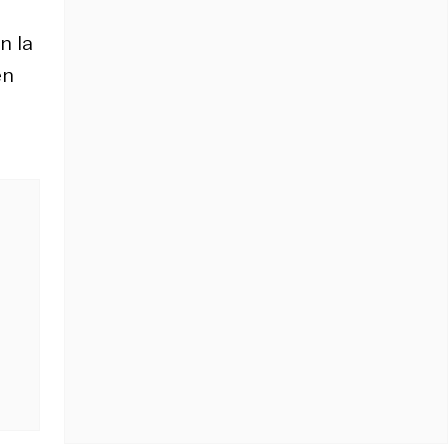
n la
en