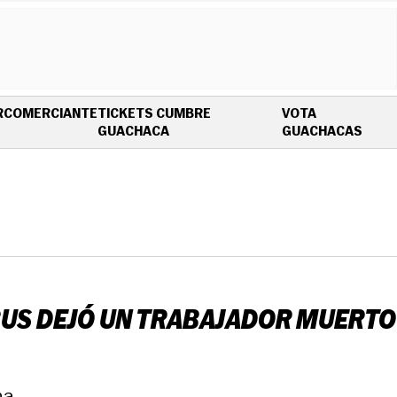
R
COMERCIANTE
TICKETS CUMBRE
VOTA
OPENS IN NEW WINDOW
OPEN
GUACHACA
GUACHACAS
BUS DEJÓ UN TRABAJADOR MUERTO
a.