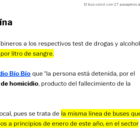
El bus volcó con 27 pasajeros a
ína
bineros a los respectivos test de drogas y alcohol
por litro de sangre.
io Bío Bío
que “la persona está detenida, por el
 de homicidio
, producto del fallecimiento de la
cal, pues se trata de
la misma línea de buses qu
dos a principios de enero de este año, en el sector