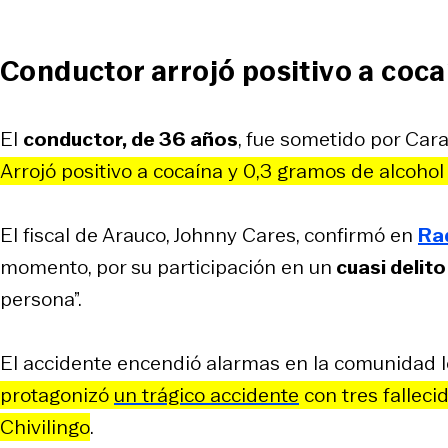
Conductor arrojó positivo a coca
El
conductor, de 36 años
, fue sometido por Cara
Arrojó positivo a cocaína y 0,3 gramos de alcohol 
El fiscal de Arauco, Johnny Cares, confirmó en
Rad
momento, por su participación en un
cuasi delito
persona”.
El accidente encendió alarmas en la comunidad lo
protagonizó
un trágico accidente
con tres falleci
Chivilingo
.