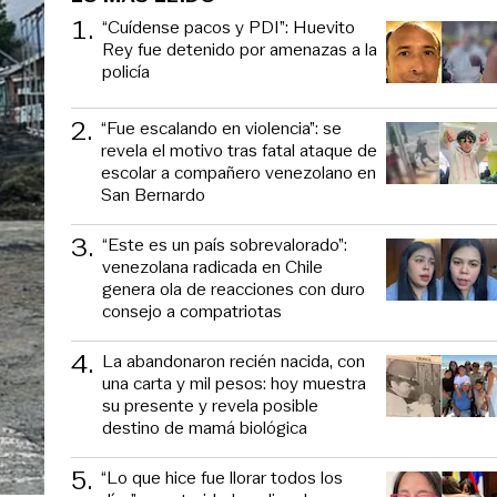
1
.
“Cuídense pacos y PDI”: Huevito
Rey fue detenido por amenazas a la
policía
2
.
“Fue escalando en violencia”: se
revela el motivo tras fatal ataque de
escolar a compañero venezolano en
San Bernardo
3
.
“Este es un país sobrevalorado”:
venezolana radicada en Chile
genera ola de reacciones con duro
consejo a compatriotas
4
.
La abandonaron recién nacida, con
una carta y mil pesos: hoy muestra
su presente y revela posible
destino de mamá biológica
5
.
“Lo que hice fue llorar todos los