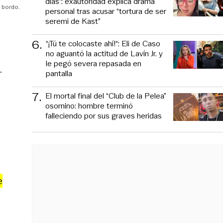
días”: exautoridad explica drama
 bordo.
personal tras acusar “tortura de ser
seremi de Kast”
6
.
“¡Tú te colocaste ahí!“: Eli de Caso
no aguantó la actitud de Lavín Jr. y
le pegó severa repasada en
.
pantalla
7
.
El mortal final del “Club de la Pelea”
osornino: hombre terminó
falleciendo por sus graves heridas
e