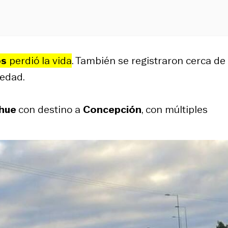
os
perdió la vida
. También se registraron cerca de
vedad.
ahue
con destino a
Concepción
, con múltiples