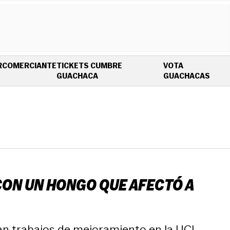
R
COMERCIANTE
TICKETS CUMBRE
VOTA
OPENS IN NEW WINDOW
OPEN
GUACHACA
GUACHACAS
CON UN HONGO QUE AFECTÓ A
n trabajos de mejoramiento en la UCI.