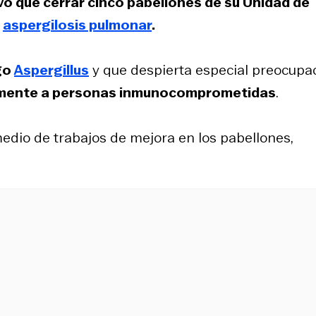
uvo que cerrar cinco pabellones de su Unidad de
e
aspergilosis pulmonar
.
go
Aspergillus
y que despierta especial preocupa
almente a personas inmunocomprometidas
.
edio de trabajos de mejora en los pabellones,