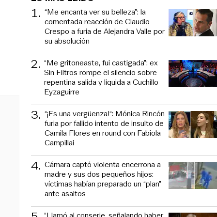
1
.
“Me encanta ver su belleza”: la
comentada reacción de Claudio
Crespo a furia de Alejandra Valle por
su absolución
2
.
“Me gritoneaste, fui castigada”: ex
Sin Filtros rompe el silencio sobre
repentina salida y liquida a Cuchillo
Eyzaguirre
3
.
“¡Es una vergüenza!“: Mónica Rincón
furia por fallido intento de insulto de
Camila Flores en round con Fabiola
Campillai
4
.
Cámara captó violenta encerrona a
madre y sus dos pequeños hijos:
víctimas habían preparado un “plan”
ante asaltos
5
.
“Llamó al conserje, señalando haber