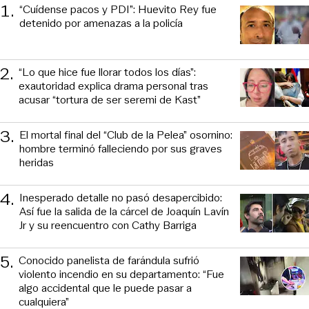
1
.
“Cuídense pacos y PDI”: Huevito Rey fue
detenido por amenazas a la policía
2
.
“Lo que hice fue llorar todos los días”:
exautoridad explica drama personal tras
acusar “tortura de ser seremi de Kast”
3
.
El mortal final del “Club de la Pelea” osornino:
hombre terminó falleciendo por sus graves
heridas
4
.
Inesperado detalle no pasó desapercibido:
Así fue la salida de la cárcel de Joaquín Lavín
Jr y su reencuentro con Cathy Barriga
5
.
Conocido panelista de farándula sufrió
violento incendio en su departamento: “Fue
algo accidental que le puede pasar a
cualquiera”