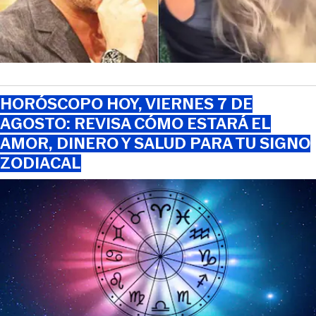
HORÓSCOPO HOY, VIERNES 7 DE
AGOSTO: REVISA CÓMO ESTARÁ EL
AMOR, DINERO Y SALUD PARA TU SIGNO
ZODIACAL