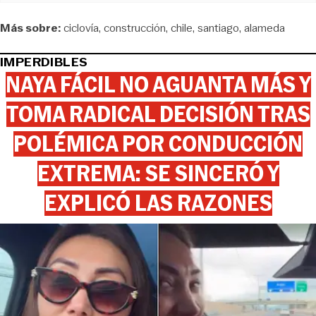
Más sobre:
ciclovía
construcción
chile
santiago
alameda
IMPERDIBLES
NAYA FÁCIL NO AGUANTA MÁS Y
TOMA RADICAL DECISIÓN TRAS
POLÉMICA POR CONDUCCIÓN
EXTREMA: SE SINCERÓ Y
EXPLICÓ LAS RAZONES