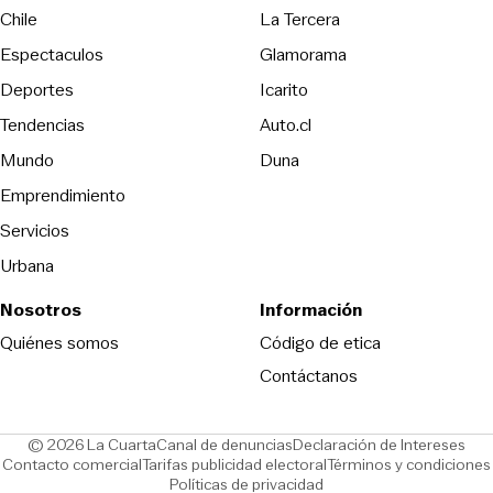
Opens in new wind
Chile
La Tercera
Espectaculos
Glamorama
Opens in new window
Deportes
Icarito
Opens in new window
Tendencias
Auto.cl
Opens in new window
Mundo
Duna
Emprendimiento
Servicios
Urbana
Nosotros
Información
Opens in new
Quiénes somos
Código de etica
Contáctanos
Opens in new window
Ope
© 2026 La Cuarta
Canal de denuncias
Declaración de Intereses
Opens in new window
Opens in new window
Contacto comercial
Tarifas publicidad electoral
Términos y condiciones
Políticas de privacidad