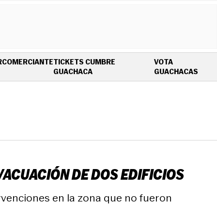
R
COMERCIANTE
TICKETS CUMBRE
VOTA
OPENS IN NEW WINDOW
OPEN
GUACHACA
GUACHACAS
VACUACIÓN DE DOS EDIFICIOS
rvenciones en la zona que no fueron