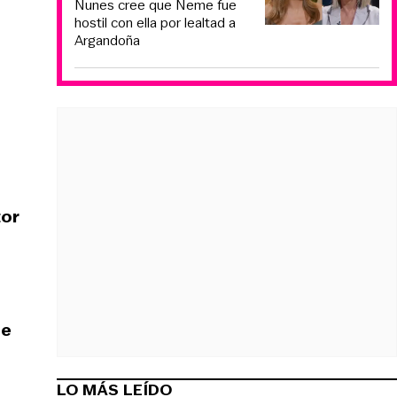
Nunes cree que Neme fue
hostil con ella por lealtad a
Argandoña
tor
ue
LO MÁS LEÍDO