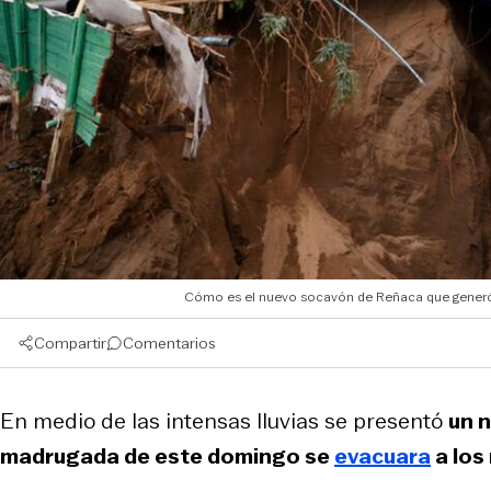
Cómo es el nuevo socavón de Reñaca que generó d
Compartir
Comentarios
En medio de las intensas lluvias se presentó
un 
madrugada de este domingo se
evacuara
a los