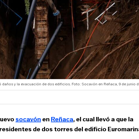
años y la evacuación de dos edificios. Foto: Socavón en Reñaca, 9 de junio d
nuevo
socavón
en
Reñaca
, el cual llevó a que la
 residentes de dos torres del edificio Euromarina