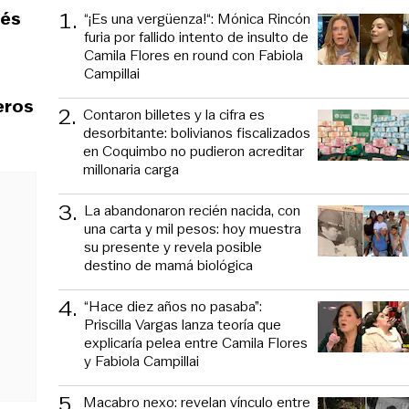
1
.
ués
“¡Es una vergüenza!“: Mónica Rincón
furia por fallido intento de insulto de
Camila Flores en round con Fabiola
Campillai
eros
2
.
Contaron billetes y la cifra es
desorbitante: bolivianos fiscalizados
en Coquimbo no pudieron acreditar
millonaria carga
3
.
La abandonaron recién nacida, con
una carta y mil pesos: hoy muestra
su presente y revela posible
destino de mamá biológica
4
.
“Hace diez años no pasaba”:
Priscilla Vargas lanza teoría que
explicaría pelea entre Camila Flores
y Fabiola Campillai
5
.
Macabro nexo: revelan vínculo entre