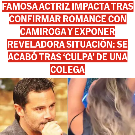
FAMOSA ACTRIZ IMPACTA TRAS
CONFIRMAR ROMANCE CON
CAMIROGA Y EXPONER
REVELADORA SITUACIÓN: SE
ACABÓ TRAS ‘CULPA’ DE UNA
COLEGA