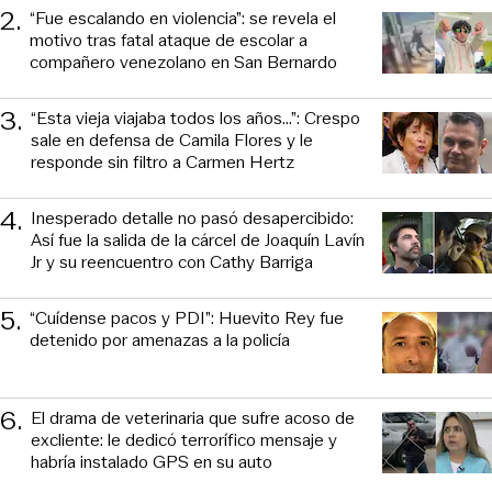
2
.
“Fue escalando en violencia”: se revela el
motivo tras fatal ataque de escolar a
compañero venezolano en San Bernardo
3
.
“Esta vieja viajaba todos los años...”: Crespo
sale en defensa de Camila Flores y le
responde sin filtro a Carmen Hertz
4
.
Inesperado detalle no pasó desapercibido:
Así fue la salida de la cárcel de Joaquín Lavín
Jr y su reencuentro con Cathy Barriga
5
.
“Cuídense pacos y PDI”: Huevito Rey fue
detenido por amenazas a la policía
6
.
El drama de veterinaria que sufre acoso de
excliente: le dedicó terrorífico mensaje y
habría instalado GPS en su auto