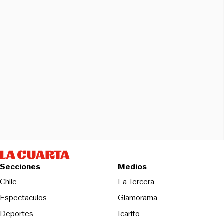
Secciones
Medios
Opens in new wind
Chile
La Tercera
Espectaculos
Glamorama
Opens in new window
Deportes
Icarito