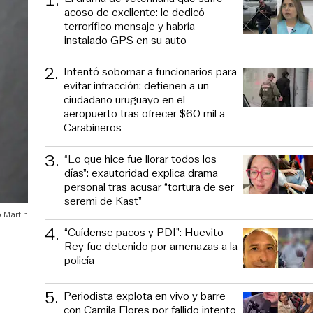
acoso de excliente: le dedicó
terrorífico mensaje y habría
instalado GPS en su auto
2
.
Intentó sobornar a funcionarios para
evitar infracción: detienen a un
ciudadano uruguayo en el
aeropuerto tras ofrecer $60 mil a
Carabineros
3
.
“Lo que hice fue llorar todos los
días”: exautoridad explica drama
personal tras acusar “tortura de ser
seremi de Kast”
 Martin
4
.
“Cuídense pacos y PDI”: Huevito
Rey fue detenido por amenazas a la
policía
5
.
Periodista explota en vivo y barre
con Camila Flores por fallido intento