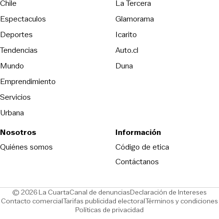
Opens in new wind
Chile
La Tercera
Espectaculos
Glamorama
Opens in new window
Deportes
Icarito
Opens in new window
Tendencias
Auto.cl
Opens in new window
Mundo
Duna
Emprendimiento
Servicios
Urbana
Nosotros
Información
Opens in new
Quiénes somos
Código de etica
Contáctanos
Opens in new window
Ope
© 2026 La Cuarta
Canal de denuncias
Declaración de Intereses
Opens in new window
Opens in new window
Contacto comercial
Tarifas publicidad electoral
Términos y condiciones
Políticas de privacidad