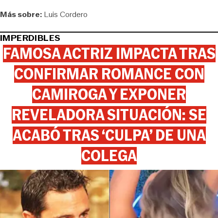
Más sobre:
Luis Cordero
IMPERDIBLES
FAMOSA ACTRIZ IMPACTA TRAS
CONFIRMAR ROMANCE CON
CAMIROGA Y EXPONER
REVELADORA SITUACIÓN: SE
ACABÓ TRAS ‘CULPA’ DE UNA
COLEGA