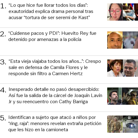
1
.
“Lo que hice fue llorar todos los días”:
exautoridad explica drama personal tras
acusar “tortura de ser seremi de Kast”
2
.
“Cuídense pacos y PDI”: Huevito Rey fue
detenido por amenazas a la policía
3
.
“Esta vieja viajaba todos los años...”: Crespo
sale en defensa de Camila Flores y le
responde sin filtro a Carmen Hertz
4
.
Inesperado detalle no pasó desapercibido:
Así fue la salida de la cárcel de Joaquín Lavín
Jr y su reencuentro con Cathy Barriga
5
.
Identifican a sujeto que atacó a niños por
“ring, raja”: menores revelan extraña petición
que les hizo en la camioneta