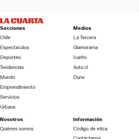
Secciones
Medios
Opens in new wind
Chile
La Tercera
Espectaculos
Glamorama
Opens in new window
Deportes
Icarito
Opens in new window
Tendencias
Auto.cl
Opens in new window
Mundo
Duna
Emprendimiento
Servicios
Urbana
Nosotros
Información
Opens in new
Quiénes somos
Código de etica
Contáctanos