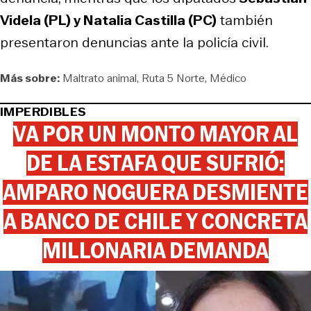
Videla (PL) y Natalia Castilla (PC)
también
presentaron denuncias ante la policía civil.
Más sobre:
Maltrato animal
Ruta 5 Norte
Médico
IMPERDIBLES
VA POR UN MONTO MAYOR AL
DE LA ESTAFA QUE SUFRIÓ:
AMPARO NOGUERA DESMIENTE
A BANCO DE CHILE Y CONCRETA
MILLONARIA DEMANDA