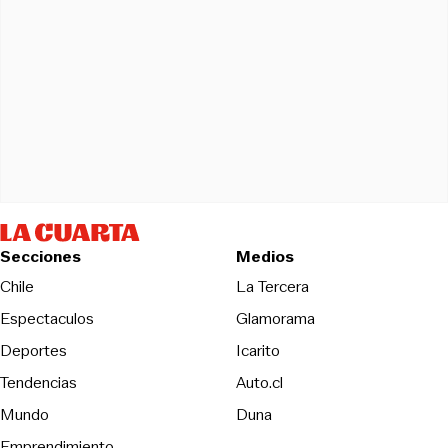
Secciones
Medios
Opens in new wind
Chile
La Tercera
Espectaculos
Glamorama
Opens in new window
Deportes
Icarito
Opens in new window
Tendencias
Auto.cl
Opens in new window
Mundo
Duna
Emprendimiento