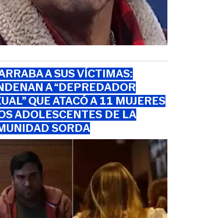
RRABA A SUS VÍCTIMAS:
NDENAN A “DEPREDADOR
UAL” QUE ATACÓ A 11 MUJERES
OS ADOLESCENTES DE LA
MUNIDAD SORDA