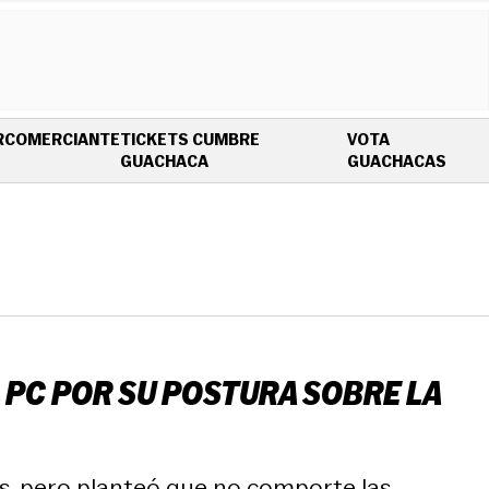
R
COMERCIANTE
TICKETS CUMBRE
VOTA
OPENS IN NEW WINDOW
OPEN
GUACHACA
GUACHACAS
 PC POR SU POSTURA SOBRE LA
as, pero planteó que no comporte las