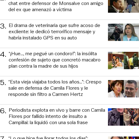
chat entre defensor de Monsalve con amigo
del ex que amenazó a víctima
3
.
El drama de veterinaria que sufre acoso de
excliente: le dedicó terrorífico mensaje y
habría instalado GPS en su auto
4
.
“¡Hue..., me pegué un condoro!”: la insólita
confesión de sujeto que concretó macabro
plan contra la madre de sus hijos
5
.
“Esta vieja viajaba todos los años...”: Crespo
sale en defensa de Camila Flores y le
responde sin filtro a Carmen Hertz
6
.
Periodista explota en vivo y barre con Camila
Flores por fallido intento de insulto a
Campillai: la liquidó con una sola frase
7
.
“Lo que hice fue llorar todos los días”: