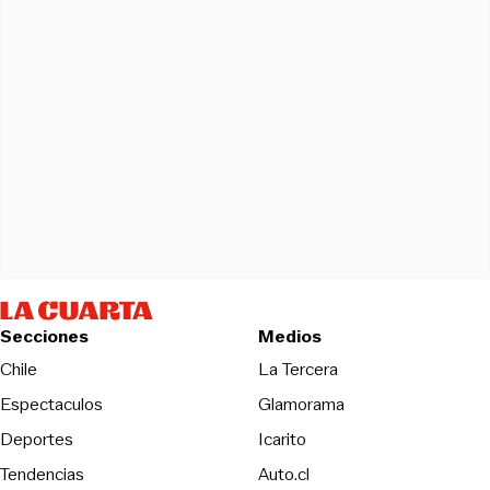
Secciones
Medios
Opens in new wind
Chile
La Tercera
Espectaculos
Glamorama
Opens in new window
Deportes
Icarito
Opens in new window
Tendencias
Auto.cl