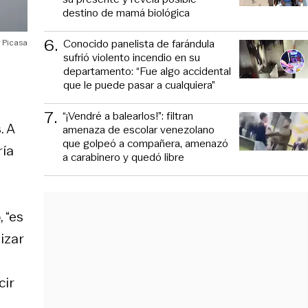
destino de mamá biológica
6
.
Conocido panelista de farándula
Picasa
sufrió violento incendio en su
departamento: “Fue algo accidental
que le puede pasar a cualquiera”
7
.
“¡Vendré a balearlos!”: filtran
s
. A
amenaza de escolar venezolano
que golpeó a compañera, amenazó
ría
a carabinero y quedó libre
 “es
izar
cir