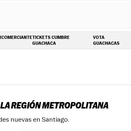
R
COMERCIANTE
TICKETS CUMBRE
VOTA
OPENS IN NEW WINDOW
OPEN
GUACHACA
GUACHACAS
 LA REGIÓN METROPOLITANA
des nuevas en Santiago.