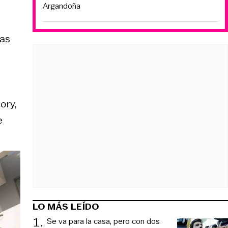
Argandoña
sas
ory,
e
LO MÁS LEÍDO
1
.
Se va para la casa, pero con dos