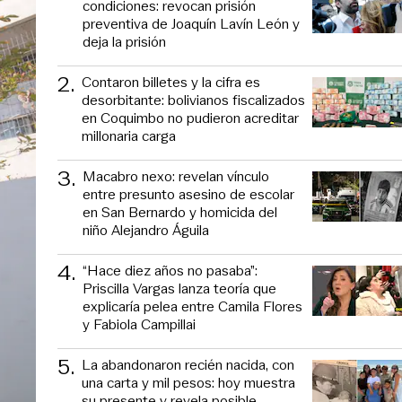
condiciones: revocan prisión
preventiva de Joaquín Lavín León y
deja la prisión
2
.
Contaron billetes y la cifra es
desorbitante: bolivianos fiscalizados
en Coquimbo no pudieron acreditar
millonaria carga
3
.
Macabro nexo: revelan vínculo
entre presunto asesino de escolar
en San Bernardo y homicida del
niño Alejandro Águila
4
.
“Hace diez años no pasaba”:
Priscilla Vargas lanza teoría que
explicaría pelea entre Camila Flores
y Fabiola Campillai
5
.
La abandonaron recién nacida, con
una carta y mil pesos: hoy muestra
su presente y revela posible