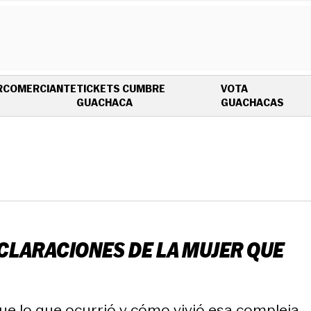
R
COMERCIANTE
TICKETS CUMBRE
VOTA
OPENS IN NEW WINDOW
OPEN
GUACHACA
GUACHACAS
ECLARACIONES DE LA MUJER QUE
fue lo que ocurrió y cómo vivió esa compleja