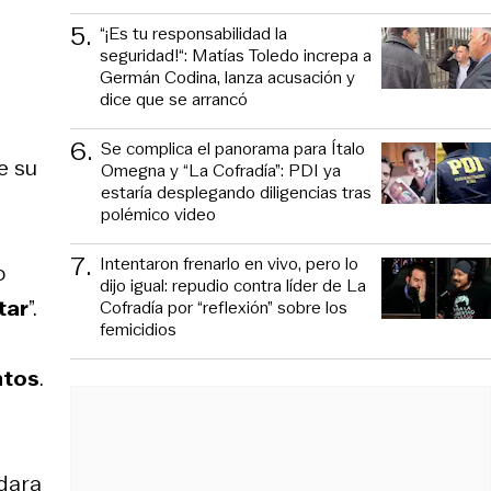
5
.
“¡Es tu responsabilidad la
seguridad!“: Matías Toledo increpa a
Germán Codina, lanza acusación y
dice que se arrancó
6
.
Se complica el panorama para Ítalo
ue su
Omegna y “La Cofradía”: PDI ya
estaría desplegando diligencias tras
polémico video
7
.
Intentaron frenarlo en vivo, pero lo
o
dijo igual: repudio contra líder de La
tar
”.
Cofradía por “reflexión” sobre los
femicidios
ntos
.
dara