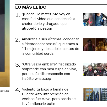
LO MÁS LEÍDO
1
.
“¡Conch... lo maté! ¡Me voy en
cana!“: el video que condenaría a
chofer ebrio y drogado que
atropelló a peatón
2
.
Amarraba a sus víctimas: condenan
a “depredador sexual” que atacó a
11 mujeres y dos adolescentes de
la comunidad sorda
3
.
“Otra vez la embarré”: fiscalizado
sorprende con mea culpa en vivo,
pero su familia respondió con
insólito whatsapp
4
.
Violento turbazo a familia de
captura.
Puente Alto: intervención de
vecinos fue clave, pero banda se
llevó millonario botín