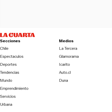
Secciones
Medios
Opens in new wind
Chile
La Tercera
Espectaculos
Glamorama
Opens in new window
Deportes
Icarito
Opens in new window
Tendencias
Auto.cl
Opens in new window
Mundo
Duna
Emprendimiento
Servicios
Urbana