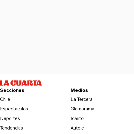
Secciones
Medios
Opens in new wind
Chile
La Tercera
Espectaculos
Glamorama
Opens in new window
Deportes
Icarito
Opens in new window
Tendencias
Auto.cl