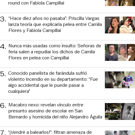
round con Fabiola Campillai
3
.
“Hace diez años no pasaba”: Priscilla Vargas
lanza teoría que explicaría pelea entre Camila
Flores y Fabiola Campillai
4
.
Nunca más usadas como insulto: Señoras de
feria salen a repudiar los dichos de Camila
Flores en pelea con Campillai
5
.
Conocido panelista de farándula sufrió
violento incendio en su departamento: “Fue
algo accidental que le puede pasar a
cualquiera”
6
.
Macabro nexo: revelan vínculo entre
presunto asesino de escolar en San
Bernardo y homicida del niño Alejandro Águila
7
.
“¡Vendré a balearlos!”: filtran amenaza de