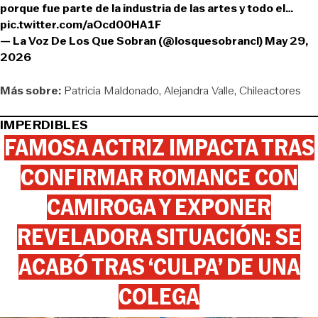
porque fue parte de la industria de las artes y todo el…
pic.twitter.com/aOcd00HA1F
— La Voz De Los Que Sobran (@losquesobrancl)
May 29,
2026
Más sobre:
Patricia Maldonado
Alejandra Valle
Chileactores
IMPERDIBLES
FAMOSA ACTRIZ IMPACTA TRAS
CONFIRMAR ROMANCE CON
CAMIROGA Y EXPONER
REVELADORA SITUACIÓN: SE
ACABÓ TRAS ‘CULPA’ DE UNA
COLEGA