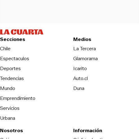
Secciones
Medios
Opens in new wind
Chile
La Tercera
Espectaculos
Glamorama
Opens in new window
Deportes
Icarito
Opens in new window
Tendencias
Auto.cl
Opens in new window
Mundo
Duna
Emprendimiento
Servicios
Urbana
Nosotros
Información