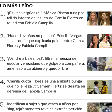
LO MÁS LEÍDO
1
.
“¡Es una vergüenza!“: Mónica Rincón furia por
fallido intento de insulto de Camila Flores en
round con Fabiola Campillai
2
.
“Hace diez años no pasaba”: Priscilla Vargas
lanza teoría que explicaría pelea entre Camila
Flores y Fabiola Campillai
3
.
“¡Vendré a balearlos!”: filtran amenaza de
escolar venezolano que golpeó a compañera,
amenazó a carabinero y quedó libre
4
.
“Camila ‘cuota’ Flores es una arribista punga
que no le llega...”: Carmen Hertz se desata en
defensa de Fabiola Campillai
5
.
Identifican a sujeto que atacó a niños por
“ring, raja”: menores revelan extraña petición