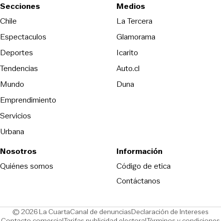
Secciones
Medios
Opens in new wind
Chile
La Tercera
Espectaculos
Glamorama
Opens in new window
Deportes
Icarito
Opens in new window
Tendencias
Auto.cl
Opens in new window
Mundo
Duna
Emprendimiento
Servicios
Urbana
Nosotros
Información
Opens in new
Quiénes somos
Código de etica
Contáctanos
Opens in new window
Ope
© 2026 La Cuarta
Canal de denuncias
Declaración de Intereses
Opens in new window
Opens in new window
Contacto comercial
Tarifas publicidad electoral
Términos y condiciones