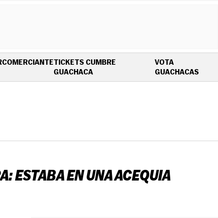
R
COMERCIANTE
TICKETS CUMBRE
VOTA
OPENS IN NEW WINDOW
OPEN
GUACHACA
GUACHACAS
: ESTABA EN UNA ACEQUIA