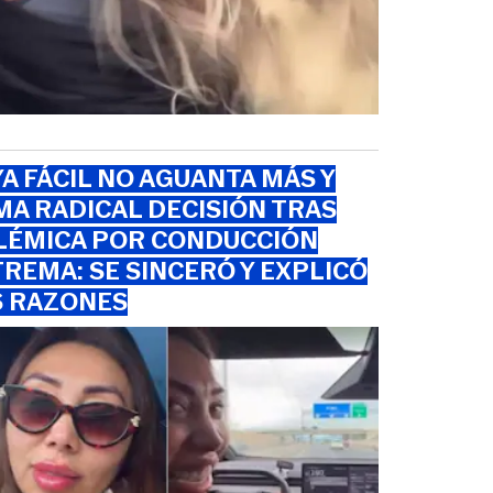
A FÁCIL NO AGUANTA MÁS Y
A RADICAL DECISIÓN TRAS
LÉMICA POR CONDUCCIÓN
REMA: SE SINCERÓ Y EXPLICÓ
S RAZONES