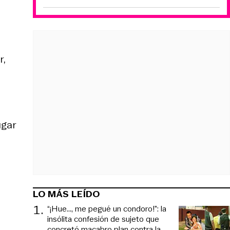
r,
ugar
LO MÁS LEÍDO
1
.
“¡Hue..., me pegué un condoro!”: la
insólita confesión de sujeto que
concretó macabro plan contra la