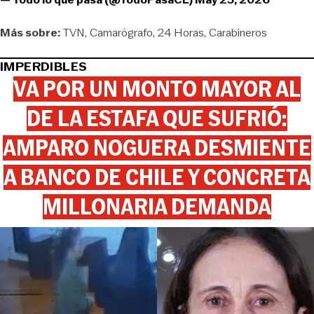
Más sobre:
TVN
Camarógrafo
24 Horas
Carabineros
IMPERDIBLES
VA POR UN MONTO MAYOR AL
DE LA ESTAFA QUE SUFRIÓ:
AMPARO NOGUERA DESMIENTE
A BANCO DE CHILE Y CONCRETA
MILLONARIA DEMANDA