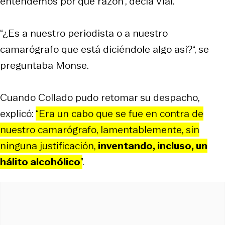
entendemos por qué razón”, decía Vial.
“¿Es a nuestro periodista o a nuestro
camarógrafo que está diciéndole algo así?“, se
preguntaba Monse.
Cuando Collado pudo retomar su despacho,
explicó:
“Era un cabo que se fue en contra de
nuestro camarógrafo, lamentablemente, sin
ninguna justificación,
inventando, incluso, un
hálito alcohólico
”
.