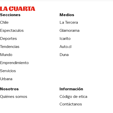
Secciones
Medios
Opens in new wind
Chile
La Tercera
Espectaculos
Glamorama
Opens in new window
Deportes
Icarito
Opens in new window
Tendencias
Auto.cl
Opens in new window
Mundo
Duna
Emprendimiento
Servicios
Urbana
Nosotros
Información
Opens in new
Quiénes somos
Código de etica
Contáctanos