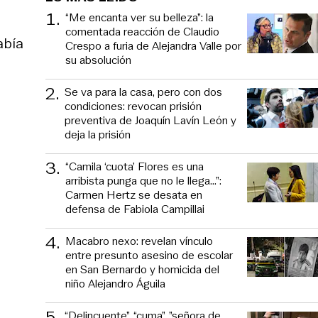
1
.
“Me encanta ver su belleza”: la
comentada reacción de Claudio
abía
Crespo a furia de Alejandra Valle por
su absolución
2
.
Se va para la casa, pero con dos
condiciones: revocan prisión
preventiva de Joaquín Lavín León y
deja la prisión
3
.
“Camila ‘cuota’ Flores es una
arribista punga que no le llega...”:
Carmen Hertz se desata en
defensa de Fabiola Campillai
4
.
Macabro nexo: revelan vínculo
entre presunto asesino de escolar
en San Bernardo y homicida del
niño Alejandro Águila
5
.
“Delincuente”, “cuma”, ”señora de