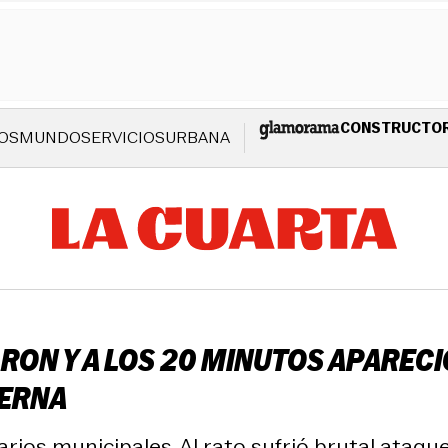
CONSTRUCTO
OS
MUNDO
SERVICIOS
URBANA
ARON Y A LOS 20 MINUTOS APAREC
TERNA
rios municipales. Al rato sufrió brutal ataque