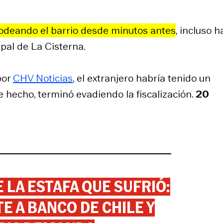
odeando el barrio desde minutos antes
, incluso h
pal de La Cisterna.
por
CHV Noticias
, el extranjero habría tenido un
e hecho, terminó evadiendo la fiscalización.
20
 LA ESTAFA QUE SUFRIÓ:
 A BANCO DE CHILE Y