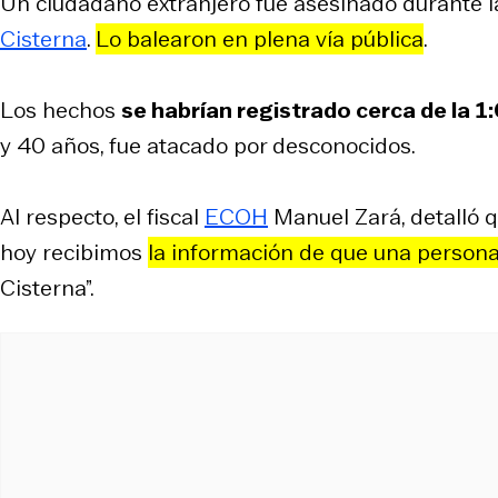
Un ciudadano extranjero fue asesinado durante
Cisterna
.
Lo balearon en plena vía pública
.
Los hechos
se habrían registrado cerca de la 
y 40 años, fue atacado por desconocidos.
Al respecto, el fiscal
ECOH
Manuel Zará, detalló 
hoy recibimos
la información de que una persona
Cisterna”.