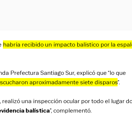
ue
habría recibido un impacto balístico por la espa
nda Prefectura Santiago Sur, explicó que “lo que
escucharon aproximadamente siete disparos
”.
r, realizó una inspección ocular por todo el lugar 
videncia balística
”, complementó.