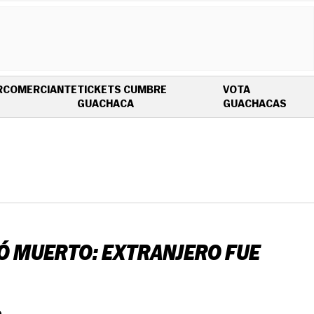
R
COMERCIANTE
TICKETS CUMBRE
VOTA
OPENS IN NEW WINDOW
OPEN
GUACHACA
GUACHACAS
IÓ MUERTO: EXTRANJERO FUE
.