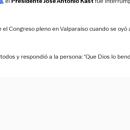
a
, el
Presidente José Antonio Kast
fue interrum
e el Congreso pleno en Valparaíso cuando se oyó 
 todos y respondió a la persona: “Que Dios lo ben