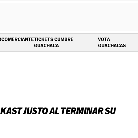
R
COMERCIANTE
TICKETS CUMBRE
VOTA
OPENS IN NEW WINDOW
OPEN
GUACHACA
GUACHACAS
 KAST JUSTO AL TERMINAR SU