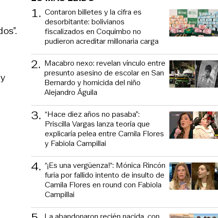
1
.
Contaron billetes y la cifra es
desorbitante: bolivianos
dos”.
fiscalizados en Coquimbo no
pudieron acreditar millonaria carga
2
.
Macabro nexo: revelan vínculo entre
presunto asesino de escolar en San
 y
Bernardo y homicida del niño
Alejandro Águila
3
.
“Hace diez años no pasaba”:
Priscilla Vargas lanza teoría que
explicaría pelea entre Camila Flores
y Fabiola Campillai
4
.
“¡Es una vergüenza!“: Mónica Rincón
furia por fallido intento de insulto de
Camila Flores en round con Fabiola
Campillai
5
.
La abandonaron recién nacida, con