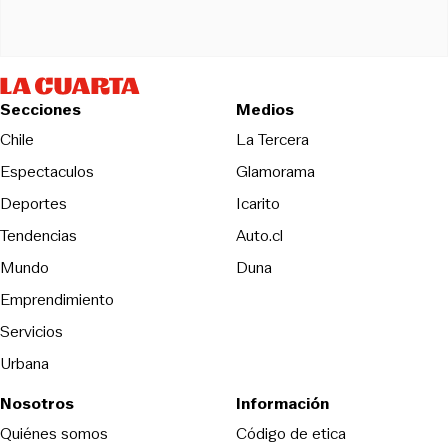
Secciones
Medios
Opens in new wind
Chile
La Tercera
Espectaculos
Glamorama
Opens in new window
Deportes
Icarito
Opens in new window
Tendencias
Auto.cl
Opens in new window
Mundo
Duna
Emprendimiento
Servicios
Urbana
Nosotros
Información
Opens in new
Quiénes somos
Código de etica