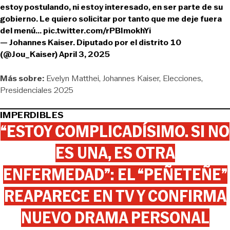
estoy postulando, ni estoy interesado, en ser parte de su
gobierno. Le quiero solicitar por tanto que me deje fuera
del menú...
pic.twitter.com/rPBImokhYi
— Johannes Kaiser. Diputado por el distrito 10
(@Jou_Kaiser)
April 3, 2025
Más sobre:
Evelyn Matthei
Johannes Kaiser
Elecciones
Presidenciales 2025
IMPERDIBLES
“ESTOY COMPLICADÍSIMO. SI NO
ES UNA, ES OTRA
ENFERMEDAD”: EL “PEÑETEÑE”
REAPARECE EN TV Y CONFIRMA
NUEVO DRAMA PERSONAL