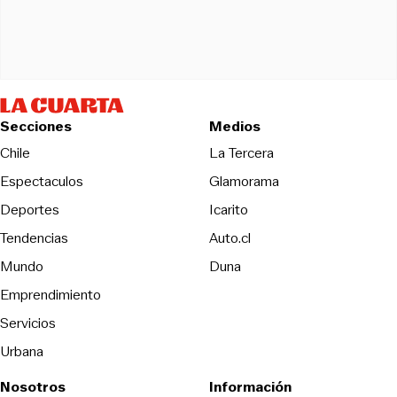
Secciones
Medios
Opens in new wind
Chile
La Tercera
Espectaculos
Glamorama
Opens in new window
Deportes
Icarito
Opens in new window
Tendencias
Auto.cl
Opens in new window
Mundo
Duna
Emprendimiento
Servicios
Urbana
Nosotros
Información