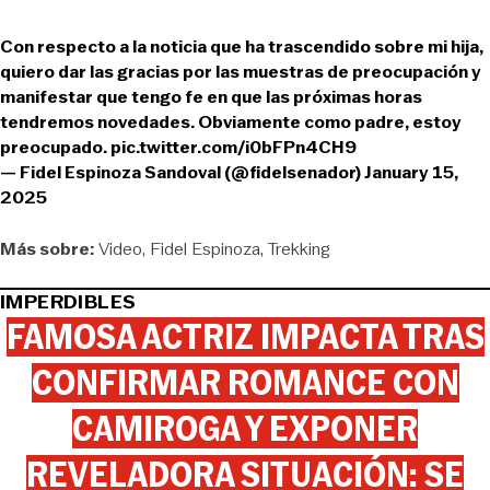
Con respecto a la noticia que ha trascendido sobre mi hija,
quiero dar las gracias por las muestras de preocupación y
manifestar que tengo fe en que las próximas horas
tendremos novedades. Obviamente como padre, estoy
preocupado.
pic.twitter.com/i0bFPn4CH9
— Fidel Espinoza Sandoval (@fidelsenador)
January 15,
2025
Más sobre:
Video
Fidel Espinoza
Trekking
IMPERDIBLES
FAMOSA ACTRIZ IMPACTA TRAS
CONFIRMAR ROMANCE CON
CAMIROGA Y EXPONER
REVELADORA SITUACIÓN: SE