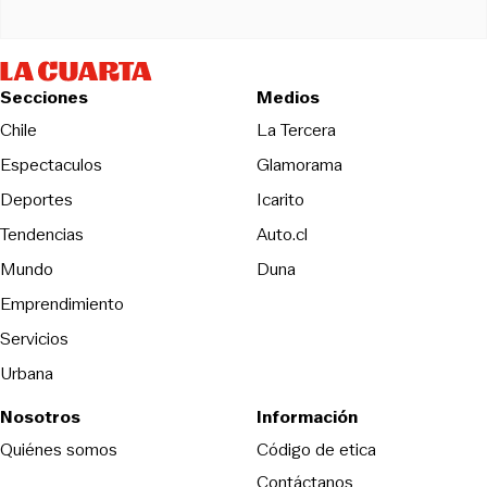
Secciones
Medios
Opens in new wind
Chile
La Tercera
Espectaculos
Glamorama
Opens in new window
Deportes
Icarito
Opens in new window
Tendencias
Auto.cl
Opens in new window
Mundo
Duna
Emprendimiento
Servicios
Urbana
Nosotros
Información
Opens in new
Quiénes somos
Código de etica
Contáctanos