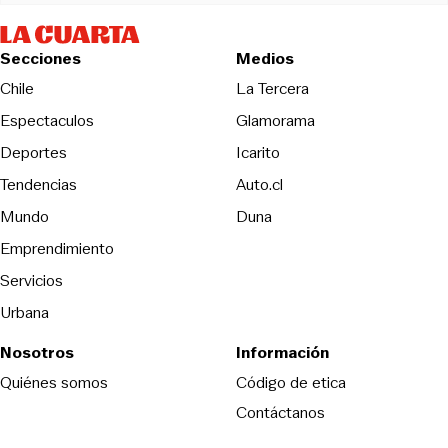
Secciones
Medios
Opens in new wind
Chile
La Tercera
Espectaculos
Glamorama
Opens in new window
Deportes
Icarito
Opens in new window
Tendencias
Auto.cl
Opens in new window
Mundo
Duna
Emprendimiento
Servicios
Urbana
Nosotros
Información
Opens in new
Quiénes somos
Código de etica
Contáctanos