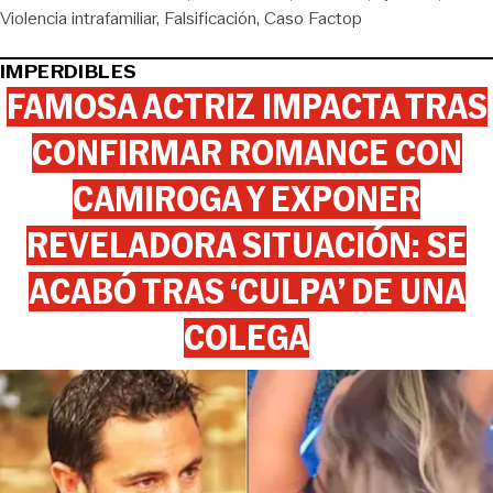
Violencia intrafamiliar
Falsificación
Caso Factop
IMPERDIBLES
FAMOSA ACTRIZ IMPACTA TRAS
CONFIRMAR ROMANCE CON
CAMIROGA Y EXPONER
REVELADORA SITUACIÓN: SE
ACABÓ TRAS ‘CULPA’ DE UNA
COLEGA