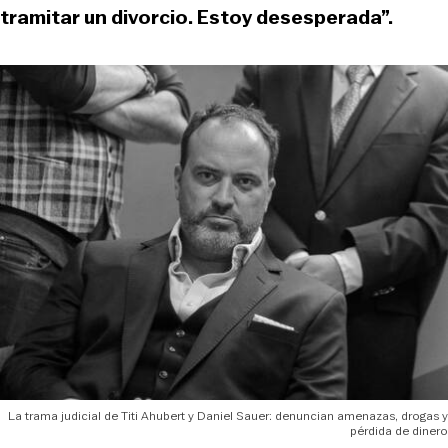
tramitar un divorcio. Estoy desesperada”.
La trama judicial de Titi Ahubert y Daniel Sauer: denuncian amenazas, drogas y
pérdida de dinero