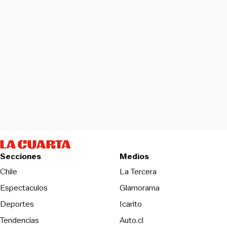
Secciones
Medios
Opens in new wind
Chile
La Tercera
Espectaculos
Glamorama
Opens in new window
Deportes
Icarito
Opens in new window
Tendencias
Auto.cl