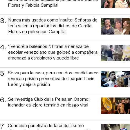
Flores y Fabiola Campillai
3
.
Nunca más usadas como insulto: Señoras de
feria salen a repudiar los dichos de Camila
Flores en pelea con Campillai
4
.
“¡Vendré a balearlos!”: filtran amenaza de
escolar venezolano que golpeó a compañera,
amenazó a carabinero y quedó libre
5
.
Se va para la casa, pero con dos condiciones:
revocan prisión preventiva de Joaquín Lavín
León y deja la prisión
6
.
Se investiga Club de la Pelea en Osorno:
luchador callejero terminó en riesgo vital
7
.
Conocido panelista de farándula sufrió