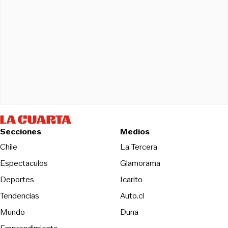
Secciones
Medios
Opens in new wind
Chile
La Tercera
Espectaculos
Glamorama
Opens in new window
Deportes
Icarito
Opens in new window
Tendencias
Auto.cl
Opens in new window
Mundo
Duna