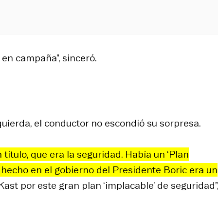
en campaña”, sinceró.
uierda, el conductor no escondió su sorpresa.
ítulo, que era la seguridad. Había un ‘Plan
a hecho en el gobierno del Presidente Boric era un
Kast por este gran plan ‘implacable’ de seguridad”