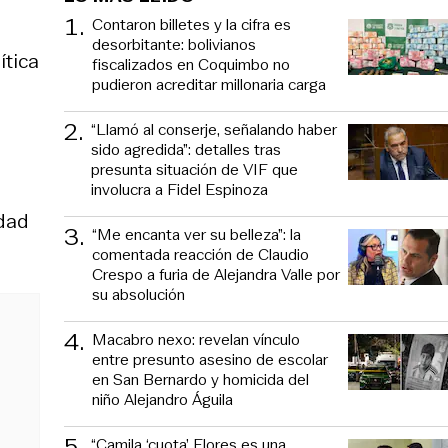
1
.
Contaron billetes y la cifra es
desorbitante: bolivianos
ítica
fiscalizados en Coquimbo no
pudieron acreditar millonaria carga
2
.
“Llamó al conserje, señalando haber
sido agredida”: detalles tras
presunta situación de VIF que
involucra a Fidel Espinoza
rdad
3
.
“Me encanta ver su belleza”: la
comentada reacción de Claudio
Crespo a furia de Alejandra Valle por
su absolución
4
.
Macabro nexo: revelan vínculo
entre presunto asesino de escolar
en San Bernardo y homicida del
niño Alejandro Águila
5
.
“Camila ‘cuota’ Flores es una