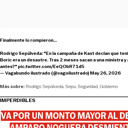
Finalmente lo rompieron...
Rodrigo Sepúlveda: "En la campaña de Kast decían que tení
Boric era un desastre. Tras 2 meses sacan a una ministra y a
antes?"
pic.twitter.com/EeQObR71d5
— Vagabundo ilustrado (@vagoilustrado)
May 26, 2026
Más sobre:
Rodrigo Sepúlveda
Sepu
Seguridad
Gobierno
IMPERDIBLES
VA POR UN MONTO MAYOR AL DE
AMPARO NOGUERA DESMIENTE