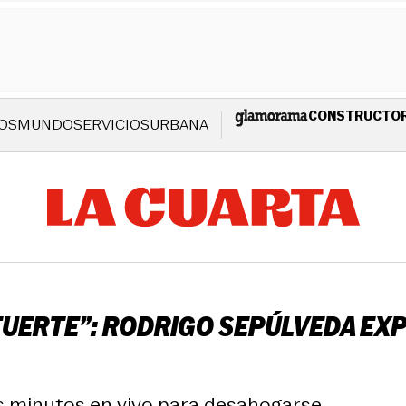
CONSTRUCTO
OS
MUNDO
SERVICIOS
URBANA
ERTE”: RODRIGO SEPÚLVEDA EXPL
s minutos en vivo para desahogarse.