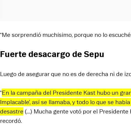
“Me sorprendió muchísimo, porque no lo escuché 
Fuerte desacargo de Sepu
Luego de asegurar que no es de derecha ni de izq
“
En la campaña del Presidente Kast hubo un gran t
Implacable’, así se llamaba, y todo lo que se habí
desastre
(...) Mucha gente votó por el Presidente 
recordó.