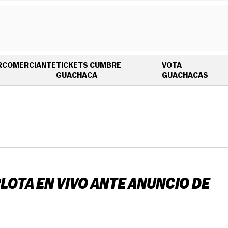
R
COMERCIANTE
TICKETS CUMBRE
VOTA
OPENS IN NEW WINDOW
OPEN
GUACHACA
GUACHACAS
OTA EN VIVO ANTE ANUNCIO DE