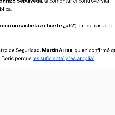
odrigo Sepúlveda
, al comentar el controversial
lica.
omo un cachetazo fuerte ¿ah?
“, partió avisando 
stro de Seguridad,
Martín Arrau
, quien confirmó q
l Boric porque
“es suficiente” y “es amplia”
.