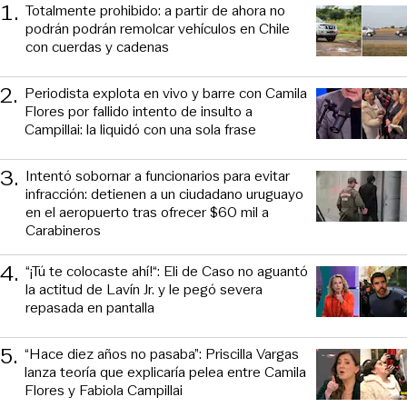
1
.
Totalmente prohibido: a partir de ahora no
podrán podrán remolcar vehículos en Chile
con cuerdas y cadenas
2
.
Periodista explota en vivo y barre con Camila
Flores por fallido intento de insulto a
Campillai: la liquidó con una sola frase
3
.
Intentó sobornar a funcionarios para evitar
infracción: detienen a un ciudadano uruguayo
en el aeropuerto tras ofrecer $60 mil a
Carabineros
4
.
“¡Tú te colocaste ahí!“: Eli de Caso no aguantó
la actitud de Lavín Jr. y le pegó severa
repasada en pantalla
5
.
“Hace diez años no pasaba”: Priscilla Vargas
lanza teoría que explicaría pelea entre Camila
Flores y Fabiola Campillai