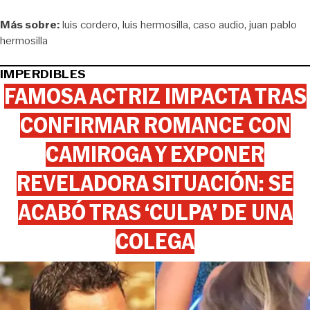
Más sobre:
luis cordero
luis hermosilla
caso audio
juan pablo
hermosilla
IMPERDIBLES
FAMOSA ACTRIZ IMPACTA TRAS
CONFIRMAR ROMANCE CON
CAMIROGA Y EXPONER
REVELADORA SITUACIÓN: SE
ACABÓ TRAS ‘CULPA’ DE UNA
COLEGA