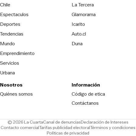
Opens in new wind
Chile
La Tercera
Espectaculos
Glamorama
Opens in new window
Deportes
Icarito
Opens in new window
Tendencias
Auto.cl
Opens in new window
Mundo
Duna
Emprendimiento
Servicios
Urbana
Nosotros
Información
Opens in new
Quiénes somos
Código de etica
Contáctanos
Opens in new window
Ope
© 2026 La Cuarta
Canal de denuncias
Declaración de Intereses
Opens in new window
Opens in new window
Contacto comercial
Tarifas publicidad electoral
Términos y condiciones
Políticas de privacidad