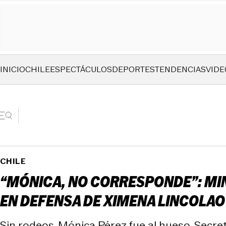
INICIO
CHILE
ESPECTÁCULOS
DEPORTES
TENDENCIAS
VIDE
CHILE
“MÓNICA, NO CORRESPONDE”: MIN
EN DEFENSA DE XIMENA LINCOLAO
Sin rodeos, Mónica Pérez fue al hueso. Secret