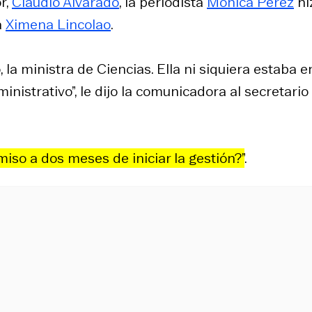
r,
Claudio Alvarado
, la periodista
Mónica Pérez
hi
a
Ximena Lincolao
.
 la ministra de Ciencias. Ella ni siquiera estaba e
istrativo”, le dijo la comunicadora al secretario
rmiso a dos meses de iniciar la gestión?”
.