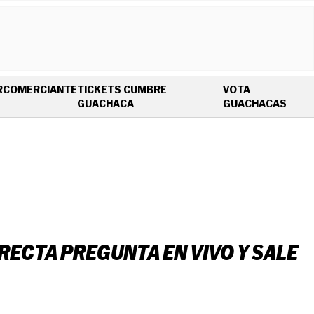
R
COMERCIANTE
TICKETS CUMBRE
VOTA
OPENS IN NEW WINDOW
OPEN
GUACHACA
GUACHACAS
ECTA PREGUNTA EN VIVO Y SALE