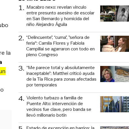
1
.
Macabro nexo: revelan vínculo
entre presunto asesino de escolar
en San Bernardo y homicida del
niño Alejandro Águila
hubo
2
.
“Delincuente”, “cuma”, ”señora de
feria": Camila Flores y Fabiola
Campillai se agarraron con todo en
re la
pleno Congreso
a
3
.
“Me parece total y absolutamente
 un
inaceptable”: Matthei criticó ayuda
de la Tía Rica para zonas afectadas
por temporales
no
4
.
Violento turbazo a familia de
Puente Alto: intervención de
vecinos fue clave, pero banda se
llevó millonario botín
5
.
Estado de excepción en barrios: la