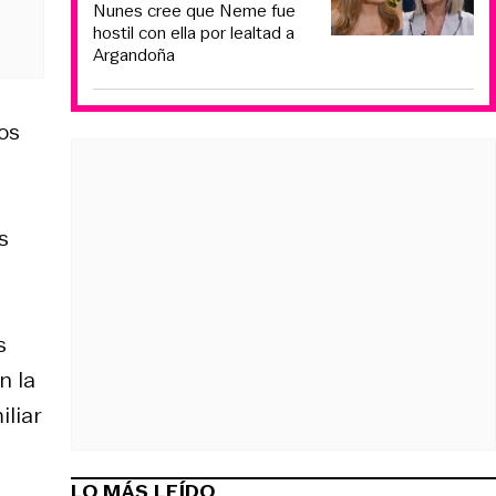
Nunes cree que Neme fue
hostil con ella por lealtad a
Argandoña
ios
s
s
n la
iliar
LO MÁS LEÍDO