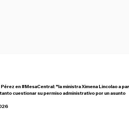
a Pérez en
#MesaCentral
: "la ministra Ximena Lincolao a pa
o tanto cuestionar su permiso administrativo por un asunto
2026