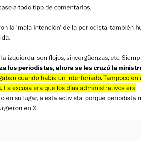
paso a todo tipo de comentarios.
on la “mala intención” de la periodista, también 
ida.
 la izquierda, son flojos, sinvergüenzas, etc. Siemp
a los periodistas, ahora se les cruzó la ministr
orgaban cuando había un interferiado. Tampoco en
es. La excusa era que los días administrativos era
 en su lugar, a esta activista, porque periodista 
urgieron en X.