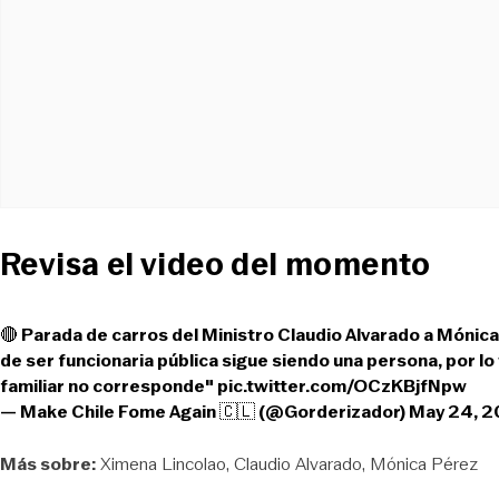
Revisa el video del momento
🔴 Parada de carros del Ministro Claudio Alvarado a Mónic
de ser funcionaria pública sigue siendo una persona, por l
familiar no corresponde"
pic.twitter.com/OCzKBjfNpw
— Make Chile Fome Again 🇨🇱 (@Gorderizador)
May 24, 
Más sobre:
Ximena Lincolao
Claudio Alvarado
Mónica Pérez