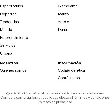
Espectaculos
Glamorama
Opens in new window
Deportes
Icarito
Opens in new window
Tendencias
Auto.cl
Opens in new window
Mundo
Duna
Emprendimiento
Servicios
Urbana
Nosotros
Información
Opens in new
Quiénes somos
Código de etica
Contáctanos
Opens in new window
Ope
© 2026 La Cuarta
Canal de denuncias
Declaración de Intereses
Opens in new window
Opens in new window
Contacto comercial
Tarifas publicidad electoral
Términos y condiciones
Políticas de privacidad