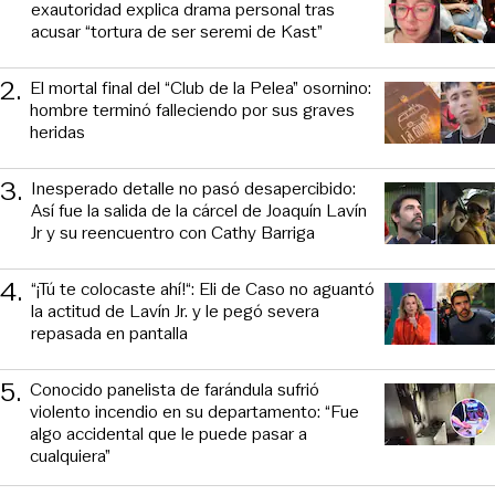
exautoridad explica drama personal tras
acusar “tortura de ser seremi de Kast”
2
.
El mortal final del “Club de la Pelea” osornino:
hombre terminó falleciendo por sus graves
heridas
3
.
Inesperado detalle no pasó desapercibido:
Así fue la salida de la cárcel de Joaquín Lavín
Jr y su reencuentro con Cathy Barriga
4
.
“¡Tú te colocaste ahí!“: Eli de Caso no aguantó
la actitud de Lavín Jr. y le pegó severa
repasada en pantalla
5
.
Conocido panelista de farándula sufrió
violento incendio en su departamento: “Fue
algo accidental que le puede pasar a
cualquiera”