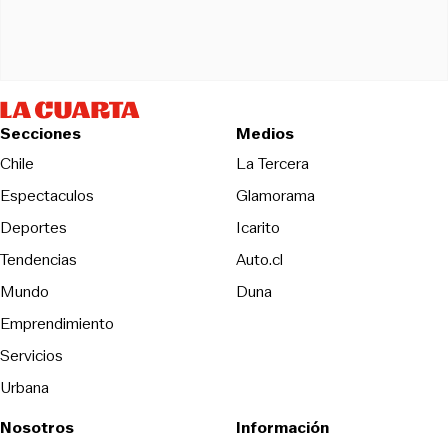
Secciones
Medios
Opens in new wind
Chile
La Tercera
Espectaculos
Glamorama
Opens in new window
Deportes
Icarito
Opens in new window
Tendencias
Auto.cl
Opens in new window
Mundo
Duna
Emprendimiento
Servicios
Urbana
Nosotros
Información