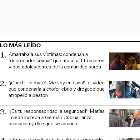
LO MÁS LEÍDO
1
.
Amarraba a sus víctimas: condenan a
“depredador sexual” que atacó a 11 mujeres
y dos adolescentes de la comunidad sorda
2
.
“¡Conch... lo maté! ¡Me voy en cana!“: el video
que condenaría a chofer ebrio y drogado que
atropelló a peatón
3
.
“¡Es tu responsabilidad la seguridad!“: Matías
Toledo increpa a Germán Codina, lanza
acusación y dice que se arrancó
“Otra vez la embarré”: fiscalizado sorprende