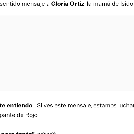
n sentido mensaje a
Gloria Ortiz
, la mamá de Isido
te entiendo
… Si ves este mensaje, estamos luch
ipante de Rojo.
 pero tanto”
, agregó.