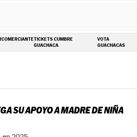
R
COMERCIANTE
TICKETS CUMBRE
VOTA
OPENS IN NEW WINDOW
OPEN
GUACHACA
GUACHACAS
GA SU APOYO A MADRE DE NIÑA
z, en 2025.