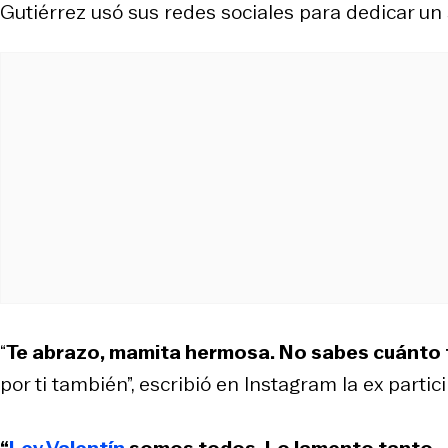
Gutiérrez usó sus redes sociales para dedicar u
“
Te abrazo, mamita hermosa. No sabes cuánto 
por ti también”, escribió en Instagram la ex partic
“
Ley Valentín
somos todos. Lo lamento tanto…