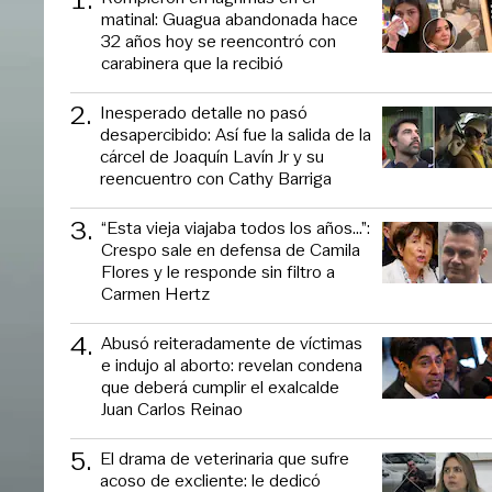
matinal: Guagua abandonada hace
32 años hoy se reencontró con
carabinera que la recibió
2
.
Inesperado detalle no pasó
desapercibido: Así fue la salida de la
cárcel de Joaquín Lavín Jr y su
reencuentro con Cathy Barriga
3
.
“Esta vieja viajaba todos los años...”:
Crespo sale en defensa de Camila
Flores y le responde sin filtro a
Carmen Hertz
4
.
Abusó reiteradamente de víctimas
e indujo al aborto: revelan condena
que deberá cumplir el exalcalde
Juan Carlos Reinao
5
.
El drama de veterinaria que sufre
acoso de excliente: le dedicó