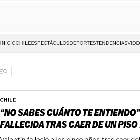
INICIO
CHILE
ESPECTÁCULOS
DEPORTES
TENDENCIAS
VIDE
CHILE
“NO SABES CUÁNTO TE ENTIENDO”
FALLECIDA TRAS CAER DE UN PISO
Valentín falleció a los cinco años tras caer d