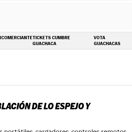
R
COMERCIANTE
TICKETS CUMBRE
VOTA
OPENS IN NEW WINDOW
OPEN
GUACHACA
GUACHACAS
LACIÓN DE LO ESPEJO Y
s portátiles, cargadores, controles remotos,