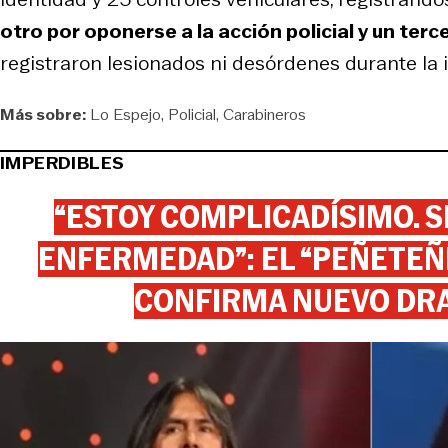
otro por oponerse a la acción policial y un te
registraron lesionados ni desórdenes durante la 
Más sobre:
Lo Espejo
Policial
Carabineros
IMPERDIBLES
“ESTOY COMPLICADÍSIMO. SI
ENFERMEDAD”: EL “PEÑETEÑE
CONFIRMA NUEVO DR