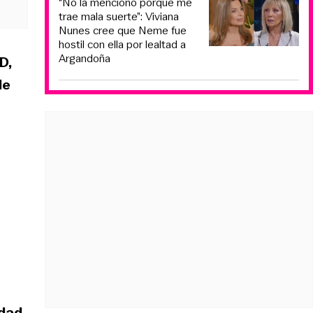
“No la menciono porque me
trae mala suerte”: Viviana
Nunes cree que Neme fue
hostil con ella por lealtad a
Argandoña
D,
de
dad,