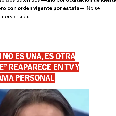
rcero con orden vigente por estafa—
. No se
intervención.
 NO ES UNA, ES OTRA
” REAPARECE EN TV Y
AMA PERSONAL