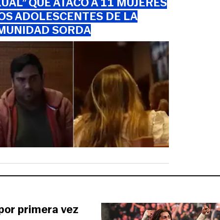
UAL” QUE ATACÓ A 11 MUJERES
OS ADOLESCENTES DE LA
MUNIDAD SORDA
 por primera vez