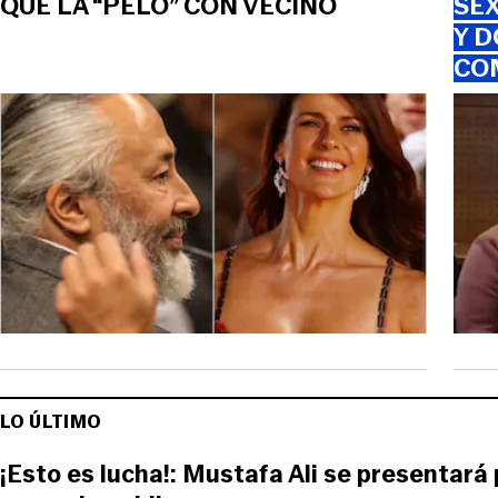
QUE LA “PELÓ” CON VECINO
SEX
Y D
CO
LO ÚLTIMO
¡Esto es lucha!: Mustafa Ali se presentará