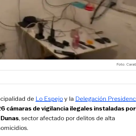
Foto: Carab
icipalidad de
Lo Espejo
y la
Delegación Presidenc
6 cámaras de vigilancia ilegales instaladas por
s Dunas
, sector afectado por delitos de alta
homicidios.