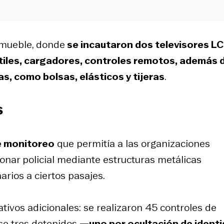
inmueble, donde
se incautaron dos televisores LC
tiles, cargadores, controles remotos, además 
s, como bolsas, elásticos y tijeras
.
s
e monitoreo
que permitía a las organizaciones
cionar policial mediante estructuras metálicas
arios a ciertos pasajes.
tivos adicionales: se realizaron 45 controles de
ose tres detenidos
—uno por ocultación de identi