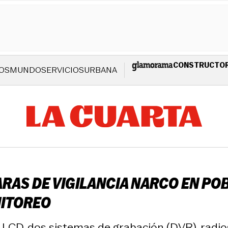
CONSTRUCTO
OS
MUNDO
SERVICIOS
URBANA
AS DE VIGILANCIA NARCO EN POB
NITOREO
 LCD, dos sistemas de grabación (DVR), radio