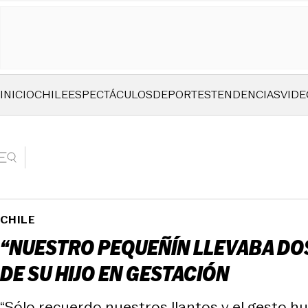
INICIO
CHILE
ESPECTÁCULOS
DEPORTES
TENDENCIAS
VIDE
CHILE
“NUESTRO PEQUEÑÍN LLEVABA DOS
DE SU HIJO EN GESTACIÓN
“Sólo recuerdo nuestros llantos y el gesto 