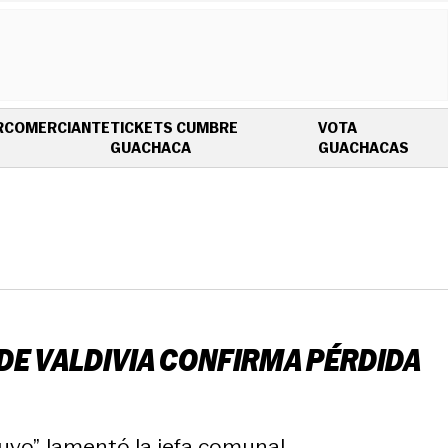
R
COMERCIANTE
TICKETS CUMBRE
VOTA
OPENS IN NEW WINDOW
OPEN
GUACHACA
GUACHACAS
DE VALDIVIA CONFIRMA PÉRDIDA
vo”, lamentó la jefa comunal.