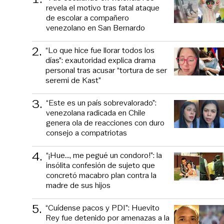
revela el motivo tras fatal ataque
de escolar a compañero
venezolano en San Bernardo
2
.
“Lo que hice fue llorar todos los
días”: exautoridad explica drama
personal tras acusar “tortura de ser
seremi de Kast”
3
.
“Este es un país sobrevalorado”:
venezolana radicada en Chile
genera ola de reacciones con duro
consejo a compatriotas
4
.
“¡Hue..., me pegué un condoro!”: la
insólita confesión de sujeto que
concretó macabro plan contra la
madre de sus hijos
5
.
“Cuídense pacos y PDI”: Huevito
Rey fue detenido por amenazas a la