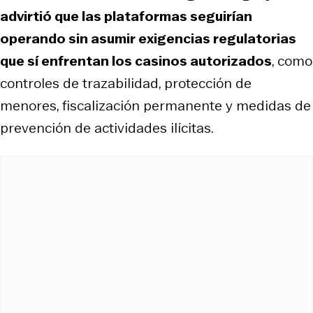
advirtió que las plataformas seguirían
operando sin asumir exigencias regulatorias
que sí enfrentan los casinos autorizados
, como
controles de trazabilidad, protección de
menores, fiscalización permanente y medidas de
prevención de actividades ilícitas.