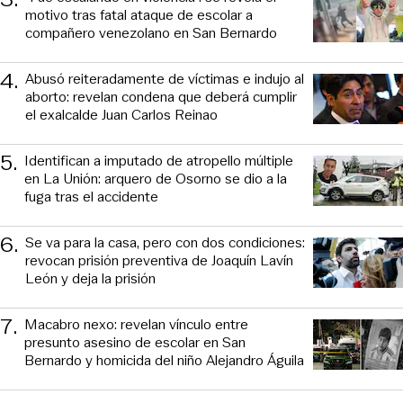
motivo tras fatal ataque de escolar a
compañero venezolano en San Bernardo
4
.
Abusó reiteradamente de víctimas e indujo al
aborto: revelan condena que deberá cumplir
el exalcalde Juan Carlos Reinao
5
.
Identifican a imputado de atropello múltiple
en La Unión: arquero de Osorno se dio a la
fuga tras el accidente
6
.
Se va para la casa, pero con dos condiciones:
revocan prisión preventiva de Joaquín Lavín
León y deja la prisión
7
.
Macabro nexo: revelan vínculo entre
presunto asesino de escolar en San
Bernardo y homicida del niño Alejandro Águila