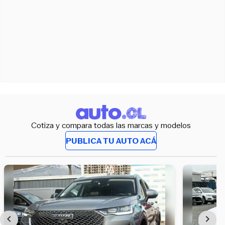
Cotiza y compara todas las marcas y modelos
PUBLICA TU AUTO ACÁ