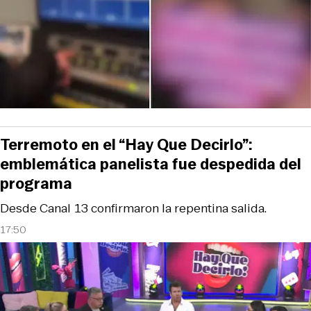
Terremoto en el “Hay Que Decirlo”:
emblemática panelista fue despedida del
programa
Desde Canal 13 confirmaron la repentina salida.
17:50