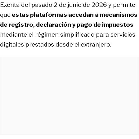
Exenta del pasado 2 de junio de 2026 y permite
que
estas plataformas accedan a mecanismos
de registro, declaración y pago de impuestos
mediante el régimen simplificado para servicios
digitales prestados desde el extranjero.