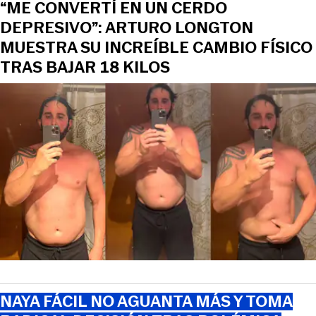
“ME CONVERTÍ EN UN CERDO
DEPRESIVO”: ARTURO LONGTON
MUESTRA SU INCREÍBLE CAMBIO FÍSICO
TRAS BAJAR 18 KILOS
NAYA FÁCIL NO AGUANTA MÁS Y TOMA