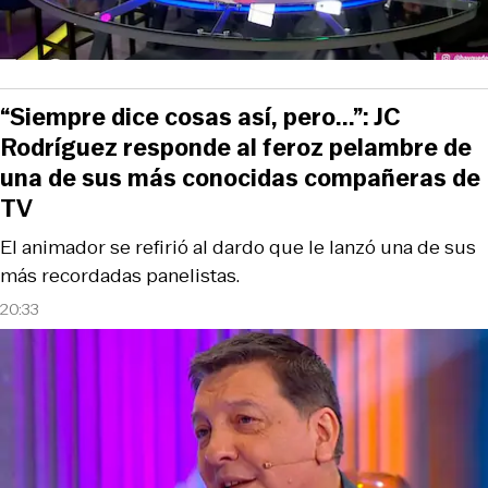
“Siempre dice cosas así, pero...”: JC
Rodríguez responde al feroz pelambre de
una de sus más conocidas compañeras de
TV
El animador se refirió al dardo que le lanzó una de sus
más recordadas panelistas.
20:33