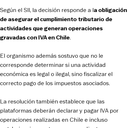
Según el SII, la decisión responde a l
a obligación
de asegurar el cumplimiento tributario de
actividades que generan operaciones
gravadas con IVA en Chile
.
El organismo además sostuvo que no le
corresponde determinar si una actividad
económica es legal o ilegal, sino fiscalizar el
correcto pago de los impuestos asociados.
La resolución también establece que las
plataformas deberán declarar y pagar IVA por
operaciones realizadas en Chile e incluso