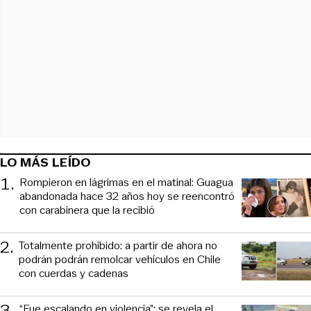
LO MÁS LEÍDO
1
.
Rompieron en lágrimas en el matinal: Guagua
abandonada hace 32 años hoy se reencontró
con carabinera que la recibió
2
.
Totalmente prohibido: a partir de ahora no
podrán podrán remolcar vehículos en Chile
con cuerdas y cadenas
3
.
“Fue escalando en violencia”: se revela el