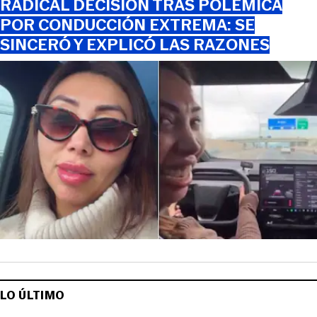
RADICAL DECISIÓN TRAS POLÉMICA
POR CONDUCCIÓN EXTREMA: SE
SINCERÓ Y EXPLICÓ LAS RAZONES
LO ÚLTIMO