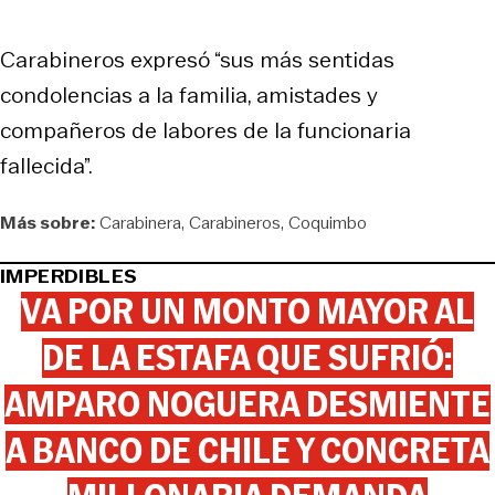
Carabineros expresó “sus más sentidas
condolencias a la familia, amistades y
compañeros de labores de la funcionaria
fallecida”.
Más sobre:
Carabinera
Carabineros
Coquimbo
IMPERDIBLES
VA POR UN MONTO MAYOR AL
DE LA ESTAFA QUE SUFRIÓ:
AMPARO NOGUERA DESMIENTE
A BANCO DE CHILE Y CONCRETA