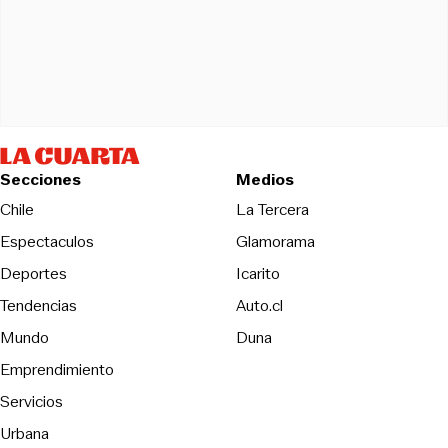
Secciones
Medios
Opens in new wind
Chile
La Tercera
Espectaculos
Glamorama
Opens in new window
Deportes
Icarito
Opens in new window
Tendencias
Auto.cl
Opens in new window
Mundo
Duna
Emprendimiento
Servicios
Urbana