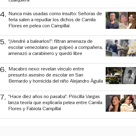
4
.
Nunca más usadas como insulto: Señoras de
feria salen a repudiar los dichos de Camila
Flores en pelea con Campillai
5
.
“¡Vendré a balearlos!”: filtran amenaza de
escolar venezolano que golpeó a compañera,
amenazó a carabinero y quedó libre
6
.
Macabro nexo: revelan vínculo entre
presunto asesino de escolar en San
Bernardo y homicida del niño Alejandro Águila
7
.
“Hace diez años no pasaba”: Priscilla Vargas
lanza teoría que explicaría pelea entre Camila
Flores y Fabiola Campillai