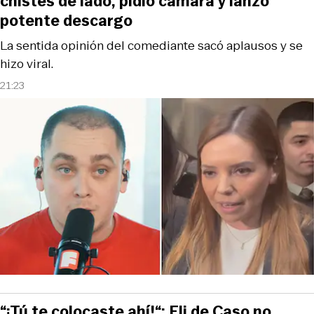
chistes de lado, pidió cámara y lanzó
potente descargo
La sentida opinión del comediante sacó aplausos y se
hizo viral.
21:23
“¡Tú te colocaste ahí!“: Eli de Caso no