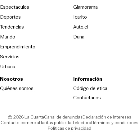
Espectaculos
Glamorama
Opens in new window
Deportes
Icarito
Opens in new window
Tendencias
Auto.cl
Opens in new window
Mundo
Duna
Emprendimiento
Servicios
Urbana
Nosotros
Información
Opens in new
Quiénes somos
Código de etica
Contáctanos
Opens in new window
Ope
© 2026 La Cuarta
Canal de denuncias
Declaración de Intereses
Opens in new window
Opens in new window
Contacto comercial
Tarifas publicidad electoral
Términos y condiciones
Políticas de privacidad