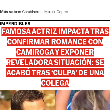
Más sobre:
Carabineros
Maipú
Copec
IMPERDIBLES
FAMOSA ACTRIZ IMPACTA TRAS
CONFIRMAR ROMANCE CON
CAMIROGA Y EXPONER
REVELADORA SITUACIÓN: SE
ACABÓ TRAS ‘CULPA’ DE UNA
COLEGA