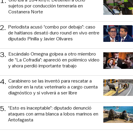
1
.
sujetos por conducción temeraria en
Costanera Norte
2
.
Periodista acusó “combo por debajo”: caso
de haitianos desató duro round en vivo entre
diputado Pinilla y Javier Olivares
3
.
Escándalo Omegna golpea a otro miembro
de “La Cofradía”: apareció en polémico video
y ahora perdió importante trabajo
4
.
Carabinero se las inventó para rescatar a
cóndor en la ruta: veterinario a cargo cuenta
diagnóstico y si volverá a ser libre
5
.
“Esto es inaceptable”: diputado denunció
ataques con arma blanca a lobos marinos en
Antofagasta