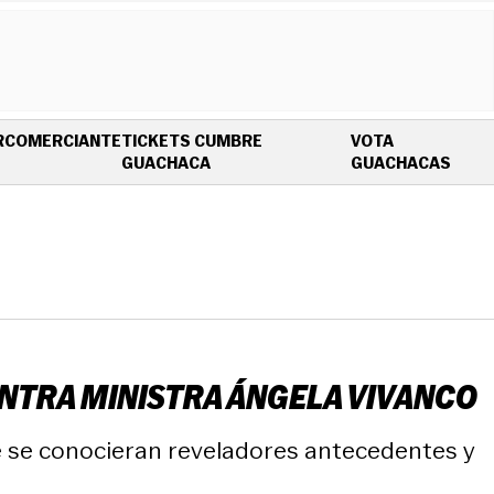
R
COMERCIANTE
TICKETS CUMBRE
VOTA
OPENS IN NEW WINDOW
OPEN
GUACHACA
GUACHACAS
ONTRA MINISTRA ÁNGELA VIVANCO
ue se conocieran reveladores antecedentes y