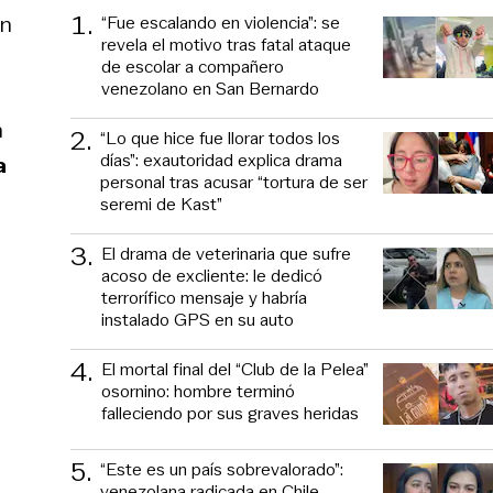
1
.
en
“Fue escalando en violencia”: se
revela el motivo tras fatal ataque
de escolar a compañero
venezolano en San Bernardo
n
2
.
“Lo que hice fue llorar todos los
días”: exautoridad explica drama
a
personal tras acusar “tortura de ser
seremi de Kast”
3
.
El drama de veterinaria que sufre
acoso de excliente: le dedicó
terrorífico mensaje y habría
instalado GPS en su auto
4
.
El mortal final del “Club de la Pelea”
osornino: hombre terminó
falleciendo por sus graves heridas
5
.
“Este es un país sobrevalorado”:
venezolana radicada en Chile