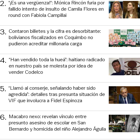
2
.
“¡Es una vergüenza!“: Mónica Rincón furia por
fallido intento de insulto de Camila Flores en
round con Fabiola Campillai
3
.
Contaron billetes y la cifra es desorbitante:
bolivianos fiscalizados en Coquimbo no
pudieron acreditar millonaria carga
4
.
“Han vendido toda la hueá”: haitiano radicado
en nuestro país se molesta por idea de
vender Codelco
5
.
“Llamó al conserje, señalando haber sido
agredida”: detalles tras presunta situación de
VIF que involucra a Fidel Espinoza
6
.
Macabro nexo: revelan vínculo entre
presunto asesino de escolar en San
Bernardo y homicida del niño Alejandro Águila